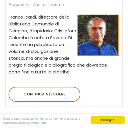
3 ANNI FA
DI
G.F. BARCELLA
Franco icardi, direttore della
Biblioteca Comunale di
Cengioo, è lapidario: Cristoforo
Colombo è nato a Savona. Di
recente ha pubblicato un
volume di divulgazione
storica, ma anche di grande
pregio filologico e bibliografico che dovrebbe
porre fine a tutte le diatribe…
CONTINUA A LEGGERE
Questo sito utilizza cookie tecnici per fornire una migliore
Proseguo
esperienza di navigazione.
Info.