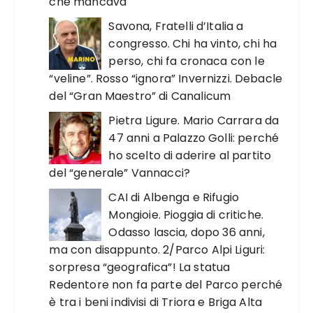
che mancava
Savona, Fratelli d’Italia a
congresso. Chi ha vinto, chi ha
perso, chi fa cronaca con le
“veline”. Rosso “ignora” Invernizzi. Debacle
del “Gran Maestro” di Canalicum
Pietra Ligure. Mario Carrara da
47 anni a Palazzo Golli: perché
ho scelto di aderire al partito
del “generale” Vannacci?
CAI di Albenga e Rifugio
Mongioie. Pioggia di critiche.
Odasso lascia, dopo 36 anni,
ma con disappunto. 2/Parco Alpi Liguri:
sorpresa “geografica”! La statua
Redentore non fa parte del Parco perché
è tra i beni indivisi di Triora e Briga Alta