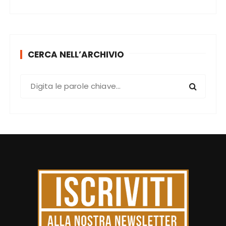
CERCA NELL’ARCHIVIO
C
e
r
c
a
: