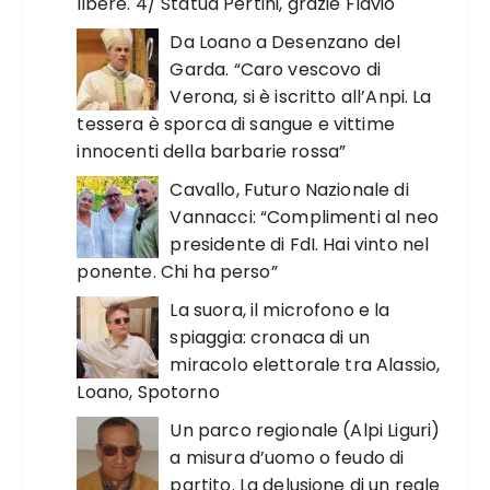
libere. 4/ Statua Pertini, grazie Flavio
Da Loano a Desenzano del
Garda. “Caro vescovo di
Verona, si è iscritto all’Anpi. La
tessera è sporca di sangue e vittime
innocenti della barbarie rossa”
Cavallo, Futuro Nazionale di
Vannacci: “Complimenti al neo
presidente di FdI. Hai vinto nel
ponente. Chi ha perso”
La suora, il microfono e la
spiaggia: cronaca di un
miracolo elettorale tra Alassio,
Loano, Spotorno
Un parco regionale (Alpi Liguri)
a misura d’uomo o feudo di
partito. La delusione di un reale