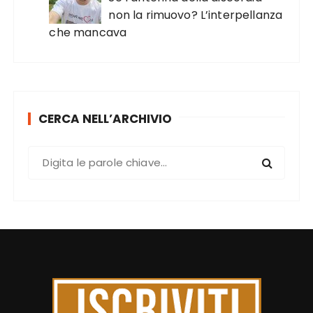
non la rimuovo? L’interpellanza
che mancava
CERCA NELL’ARCHIVIO
C
e
r
c
a
: