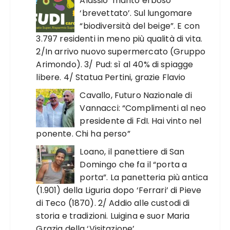
Alassio ‘manto erboso
‘brevettato’. Sul lungomare
“biodiversità del beige”. E con
3.797 residenti in meno più qualità di vita.
2/In arrivo nuovo supermercato (Gruppo
Arimondo). 3/ Pud: sì al 40% di spiagge
libere. 4/ Statua Pertini, grazie Flavio
Cavallo, Futuro Nazionale di
Vannacci: “Complimenti al neo
presidente di FdI. Hai vinto nel
ponente. Chi ha perso”
Loano, il panettiere di San
Domingo che fa il “porta a
porta”. La panetteria più antica
(1.901) della Liguria dopo ‘Ferrari’ di Pieve
di Teco (1870). 2/ Addio alle custodi di
storia e tradizioni. Luigina e suor Maria
Grazia della ‘Visitazione’