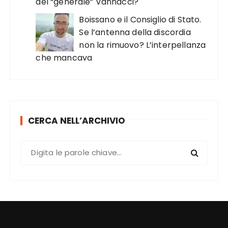
del “generale” Vannacci?
Boissano e il Consiglio di Stato.
Se l’antenna della discordia
non la rimuovo? L’interpellanza
che mancava
CERCA NELL’ARCHIVIO
C
e
r
c
a
: