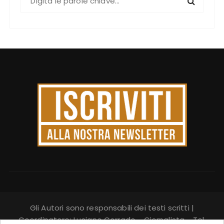
e
r
c
a
:
Gli Autori sono responsabili dei testi scritti |
Coordinatore: Luciano Corrado - Giornalista - Tel.