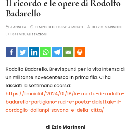
Il ricordo e le opere di Rodolfo
Badarello
3 ANNI FA
TEMPO DI LETTURA:
4 MINUTI
DI
EZIO MARINONI
1.041 VISUALIZZAZIONI
Rodolfo Badarello. Brevi spunti per la vita intensa di
un militante novecentesco in prima fila. Ci ha
lasciati la settimana scorsa:
https://trucioli.it/2024/01/18/la-morte-di-rodolfo-
badarello-partigiano-rudi-e-poeta-dialettale-il-
cordoglio-dallanpi-savona-e-della-citta/
di Ezio Marinoni