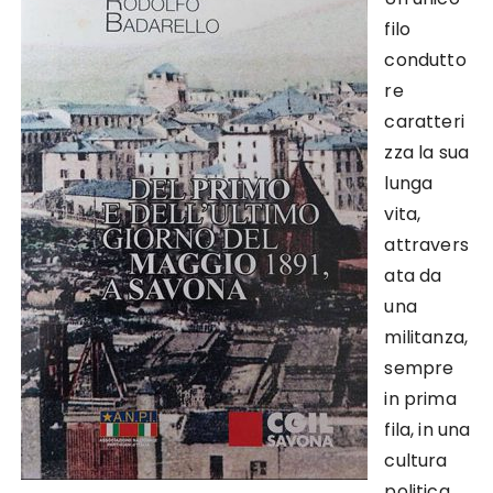
filo
condutto
re
caratteri
zza la sua
lunga
vita,
attravers
ata da
una
militanza,
sempre
in prima
fila, in una
cultura
politica