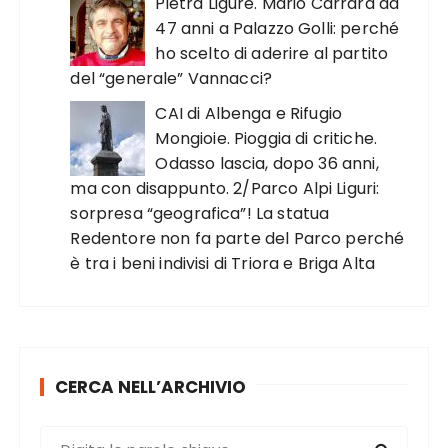
Pietra Ligure. Mario Carrara da
47 anni a Palazzo Golli: perché
ho scelto di aderire al partito
del “generale” Vannacci?
CAI di Albenga e Rifugio
Mongioie. Pioggia di critiche.
Odasso lascia, dopo 36 anni,
ma con disappunto. 2/Parco Alpi Liguri:
sorpresa “geografica”! La statua
Redentore non fa parte del Parco perché
è tra i beni indivisi di Triora e Briga Alta
CERCA NELL’ARCHIVIO
C