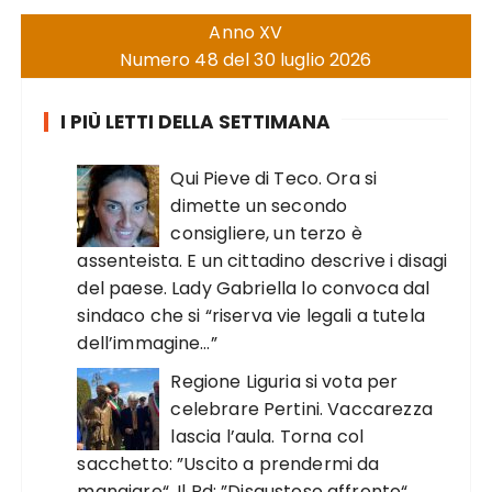
Anno XV
Numero 48 del 30 luglio 2026
I PIÙ LETTI DELLA SETTIMANA
Qui Pieve di Teco. Ora si
dimette un secondo
consigliere, un terzo è
assenteista. E un cittadino descrive i disagi
del paese. Lady Gabriella lo convoca dal
sindaco che si “riserva vie legali a tutela
dell’immagine…”
Regione Liguria si vota per
celebrare Pertini. Vaccarezza
lascia l’aula. Torna col
sacchetto: ”Uscito a prendermi da
mangiare“. Il Pd: ”Disgustoso affronto“