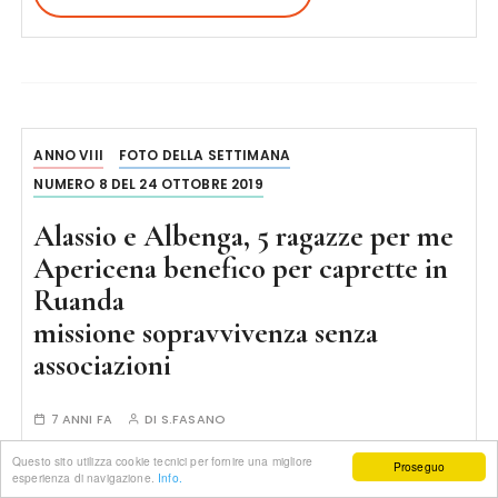
ANNO VIII
FOTO DELLA SETTIMANA
NUMERO 8 DEL 24 OTTOBRE 2019
Alassio e Albenga, 5 ragazze per me
Apericena benefico per caprette in
Ruanda
missione sopravvivenza senza
associazioni
7 ANNI FA
DI
S.FASANO
Questo sito utilizza cookie tecnici per fornire una migliore
Cinque amiche, capitanate da
Proseguo
esperienza di navigazione.
Info.
Barbara Testa, giornalista