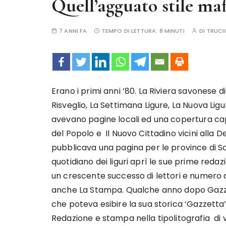
Quell’agguato stile ma
7 ANNI FA
TEMPO DI LETTURA:
8 MINUTI
DI
TRUCI
Erano i primi anni ’80. La Riviera savonese d
Risveglio, La Settimana Ligure, La Nuova Liguri
avevano pagine locali ed una copertura cap
del Popolo e Il Nuovo Cittadino vicini alla 
pubblicava una pagina per le province di Sav
quotidiano dei liguri aprì le sue prime redaz
un crescente successo di lettori e numero d
anche La Stampa. Qualche anno dopo Gazzet
che poteva esibire la sua storica ‘Gazzetta’,
Redazione e stampa nella tipolitografia di v