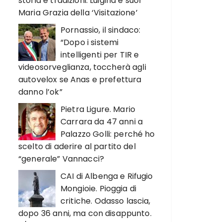
storia e tradizioni. Luigina e suor
Maria Grazia della ‘Visitazione’
Pornassio, il sindaco:
“Dopo i sistemi
intelligenti per TIR e
videosorveglianza, toccherà agli
autovelox se Anas e prefettura
danno l’ok”
Pietra Ligure. Mario
Carrara da 47 anni a
Palazzo Golli: perché ho
scelto di aderire al partito del
“generale” Vannacci?
CAI di Albenga e Rifugio
Mongioie. Pioggia di
critiche. Odasso lascia,
dopo 36 anni, ma con disappunto.