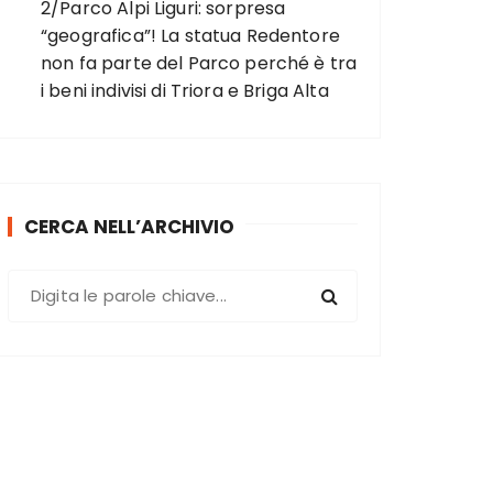
2/Parco Alpi Liguri: sorpresa
“geografica”! La statua Redentore
non fa parte del Parco perché è tra
i beni indivisi di Triora e Briga Alta
CERCA NELL’ARCHIVIO
C
e
r
c
a
: