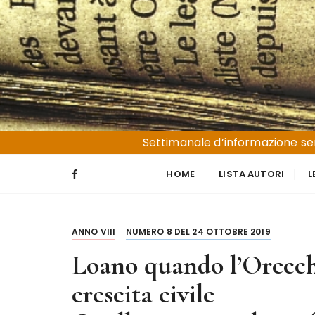
S
a
l
t
a
a
l
Liguria e Basso Piemonte
Trucioli
c
Settimanale d’informazione sen
o
n
HOME
LISTA AUTORI
L
t
e
n
ANNO VIII
NUMERO 8 DEL 24 OTTOBRE 2019
u
t
Loano quando l’Orecch
o
crescita civile