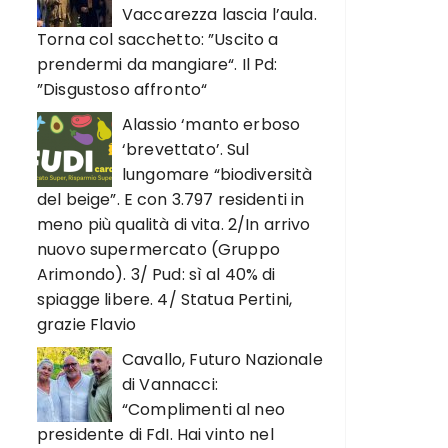
Vaccarezza lascia l’aula.
Torna col sacchetto: ”Uscito a
prendermi da mangiare“. Il Pd:
”Disgustoso affronto“
Alassio ‘manto erboso
‘brevettato’. Sul
lungomare “biodiversità
del beige”. E con 3.797 residenti in
meno più qualità di vita. 2/In arrivo
nuovo supermercato (Gruppo
Arimondo). 3/ Pud: sì al 40% di
spiagge libere. 4/ Statua Pertini,
grazie Flavio
Cavallo, Futuro Nazionale
di Vannacci:
“Complimenti al neo
presidente di FdI. Hai vinto nel