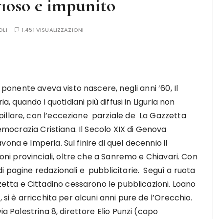
fioso e impunito
OLI
1.451 VISUALIZZAZIONI
i ponente aveva visto nascere, negli anni ’60, Il
a, quando i quotidiani più diffusi in Liguria non
illare, con l’eccezione parziale de La Gazzetta
Democrazia Cristiana. Il Secolo XIX di Genova
ona e Imperia. Sul finire di quel decennio il
ioni provinciali, oltre che a Sanremo e Chiavari. Con
i pagine redazionali e pubblicitarie. Seguì a ruota
ta e Cittadino cessarono le pubblicazioni. Loano
 si è arricchita per alcuni anni pure de l’Orecchio.
ia Palestrina 8, direttore Elio Punzi (capo