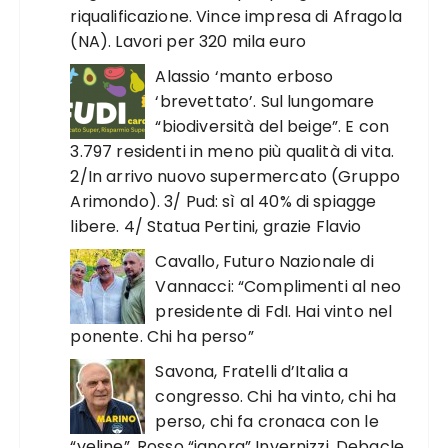
riqualificazione. Vince impresa di Afragola
(NA). Lavori per 320 mila euro
Alassio ‘manto erboso
‘brevettato’. Sul lungomare
“biodiversità del beige”. E con
3.797 residenti in meno più qualità di vita.
2/In arrivo nuovo supermercato (Gruppo
Arimondo). 3/ Pud: sì al 40% di spiagge
libere. 4/ Statua Pertini, grazie Flavio
Cavallo, Futuro Nazionale di
Vannacci: “Complimenti al neo
presidente di FdI. Hai vinto nel
ponente. Chi ha perso”
Savona, Fratelli d’Italia a
congresso. Chi ha vinto, chi ha
perso, chi fa cronaca con le
“veline”. Rosso “ignora” Invernizzi. Debacle