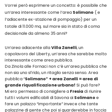
Vorrei però esprimere un concetto: è possibile che
un’area interessante come l’area
Solimano
( e
l’adiacente ex-stazione di pompaggio) per un
totale di 11.000 mq. sul mare sia in stato di coma
decisionale da almeno 35 anni?
Un’area adiacente alla
Villa Zanelli
, un
capolavoro del Liberty, un’area che sarebbe molto
interessante come area pubblica.
Da Zinola alle Fornaci non c’è un’area pubblica che
non sia uno sfrido, un ritaglio senza senso. Area
pubblica “
Solimano” + area Zanelli = area di
grande riqualificazione urbana!
Si può fare?
Mi ero permesso di consigliere a
Fresia
di riunire
tutti i volumi edificabili di Savona ai
Solimano
e
fare un palazzo “importante” invece che tante
palazzine di gente che poi si guarderebbe in faccia