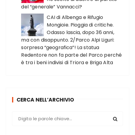
del “generale” Vannacci?
CAI di Albenga e Rifugio
Mongioie. Pioggia di critiche.
Odasso lascia, dopo 36 anni,
ma con disappunto. 2/Parco Alpi Liguri:
sorpresa “geografica”! La statua
Redentore non fa parte del Parco perché
è tra i beni indivisi di Triora e Briga Alta
CERCA NELL’ARCHIVIO
C
e
r