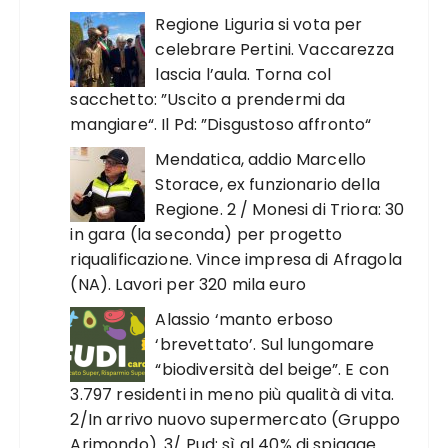
Regione Liguria si vota per
celebrare Pertini. Vaccarezza
lascia l’aula. Torna col
sacchetto: ”Uscito a prendermi da
mangiare“. Il Pd: ”Disgustoso affronto“
Mendatica, addio Marcello
Storace, ex funzionario della
Regione. 2 / Monesi di Triora: 30
in gara (la seconda) per progetto
riqualificazione. Vince impresa di Afragola
(NA). Lavori per 320 mila euro
Alassio ‘manto erboso
‘brevettato’. Sul lungomare
“biodiversità del beige”. E con
3.797 residenti in meno più qualità di vita.
2/In arrivo nuovo supermercato (Gruppo
Arimondo). 3/ Pud: sì al 40% di spiagge