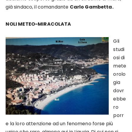
già sindaco, il comandante
Carlo Gambetta.
NOLI METEO-MIRACOLATA
Gli
studi
osi di
mete
orolo
gia
dovr
ebbe
ro
porr
e la loro attenzione ad un fenomeno forse più
unico che raro, almeno qui in Liguria. Di cui non si