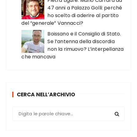
Pietra Ligure. Mario Carrara da
47 anni a Palazzo Golli: perché
ho scelto di aderire al partito
del “generale” Vannacci?
Boissano e il Consiglio di Stato.
Se l’antenna della discordia
non la rimuovo? L’interpellanza
che mancava
CERCA NELL’ARCHIVIO
C
e
r
c