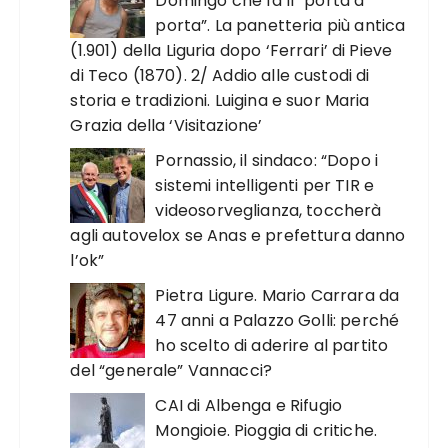
Domingo che fa il “porta a
porta”. La panetteria più antica
(1.901) della Liguria dopo ‘Ferrari’ di Pieve
di Teco (1870). 2/ Addio alle custodi di
storia e tradizioni. Luigina e suor Maria
Grazia della ‘Visitazione’
Pornassio, il sindaco: “Dopo i
sistemi intelligenti per TIR e
videosorveglianza, toccherà
agli autovelox se Anas e prefettura danno
l’ok”
Pietra Ligure. Mario Carrara da
47 anni a Palazzo Golli: perché
ho scelto di aderire al partito
del “generale” Vannacci?
CAI di Albenga e Rifugio
Mongioie. Pioggia di critiche.