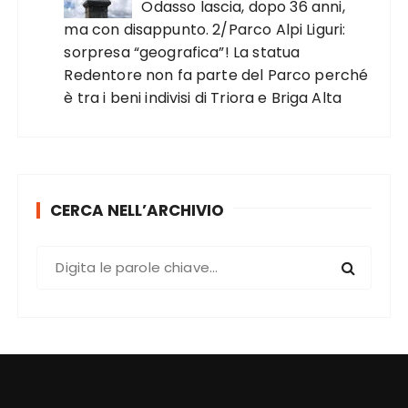
Odasso lascia, dopo 36 anni,
ma con disappunto. 2/Parco Alpi Liguri:
sorpresa “geografica”! La statua
Redentore non fa parte del Parco perché
è tra i beni indivisi di Triora e Briga Alta
CERCA NELL’ARCHIVIO
C
e
r
c
a
: