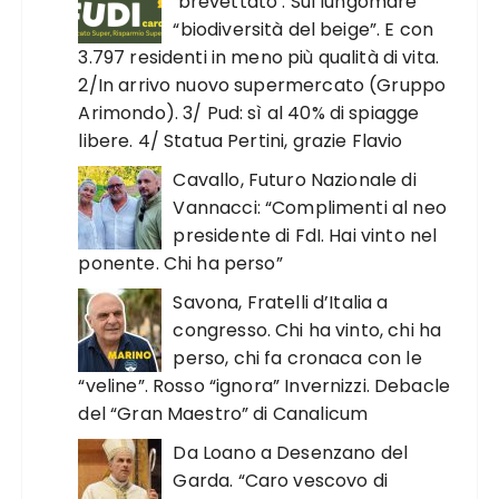
‘brevettato’. Sul lungomare
“biodiversità del beige”. E con
3.797 residenti in meno più qualità di vita.
2/In arrivo nuovo supermercato (Gruppo
Arimondo). 3/ Pud: sì al 40% di spiagge
libere. 4/ Statua Pertini, grazie Flavio
Cavallo, Futuro Nazionale di
Vannacci: “Complimenti al neo
presidente di FdI. Hai vinto nel
ponente. Chi ha perso”
Savona, Fratelli d’Italia a
congresso. Chi ha vinto, chi ha
perso, chi fa cronaca con le
“veline”. Rosso “ignora” Invernizzi. Debacle
del “Gran Maestro” di Canalicum
Da Loano a Desenzano del
Garda. “Caro vescovo di