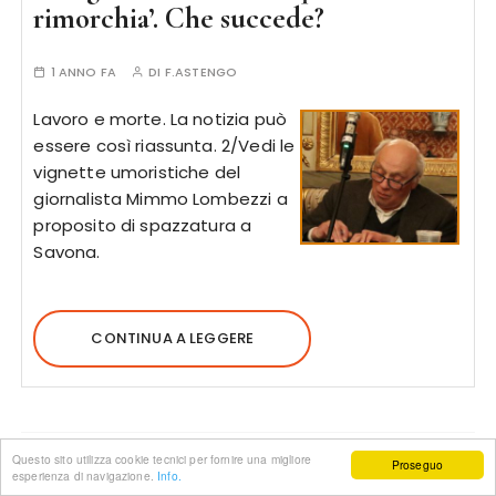
rimorchia’. Che succede?
1 ANNO FA
DI
F.ASTENGO
Lavoro e morte. La notizia può
essere così riassunta. 2/Vedi le
vignette umoristiche del
giornalista Mimmo Lombezzi a
proposito di spazzatura a
Savona.
CONTINUA A LEGGERE
Questo sito utilizza cookie tecnici per fornire una migliore
Proseguo
esperienza di navigazione.
Info.