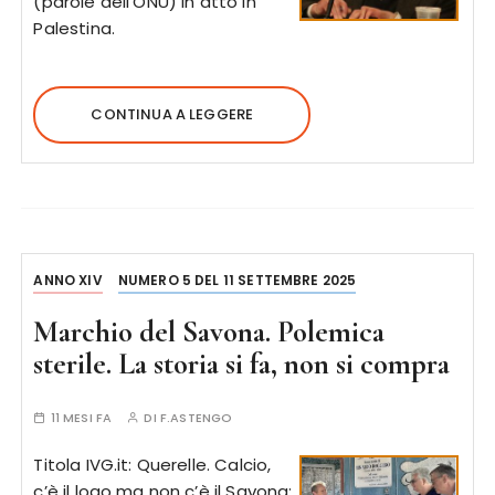
(parole dell’ONU) in atto in
Palestina.
CONTINUA A LEGGERE
ANNO XIV
NUMERO 5 DEL 11 SETTEMBRE 2025
Marchio del Savona. Polemica
sterile. La storia si fa, non si compra
11 MESI FA
DI
F.ASTENGO
Titola IVG.it: Querelle. Calcio,
c’è il logo ma non c’è il Savona: