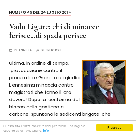
NUMERO 45 DEL 24 LUGLIO 2014
Vado Ligure: chi di minacce
ferisce…di spada perisce
12 ANNI FA
DI
TRUCIOLI
Ultima, in ordine di tempo,
provocazione contro il
procuratore Granero e i giudici.
L’ennesima minaccia contro
magistrati che fanno il loro
dovere! Dopo la conferma del
blocco della gestione a
carbone, spuntano le sedicenti brigate che
minacciano lo Stato per…
Questo sito utilizza cookie tecnici per fornire una migliore
Proseguo
esperienza di navigazione.
Info.