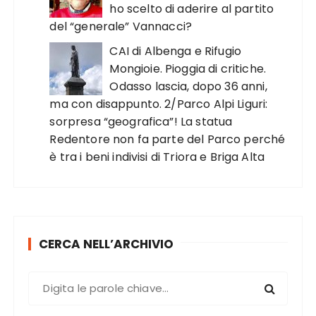
ho scelto di aderire al partito
del “generale” Vannacci?
CAI di Albenga e Rifugio
Mongioie. Pioggia di critiche.
Odasso lascia, dopo 36 anni,
ma con disappunto. 2/Parco Alpi Liguri:
sorpresa “geografica”! La statua
Redentore non fa parte del Parco perché
è tra i beni indivisi di Triora e Briga Alta
CERCA NELL’ARCHIVIO
C
e
r