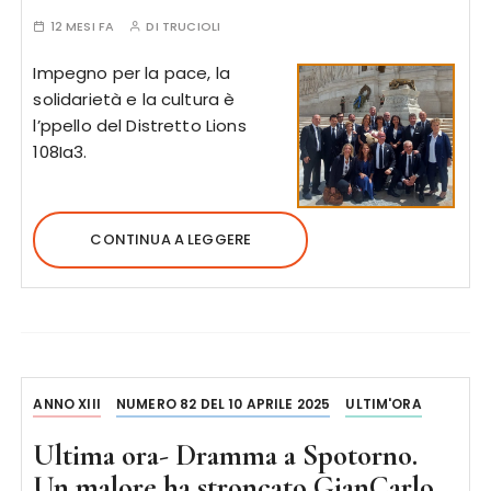
12 MESI FA
DI
TRUCIOLI
Impegno per la pace, la
solidarietà e la cultura è
l’ppello del Distretto Lions
108Ia3.
CONTINUA A LEGGERE
ANNO XIII
NUMERO 82 DEL 10 APRILE 2025
ULTIM'ORA
Ultima ora- Dramma a Spotorno.
Un malore ha stroncato GianCarlo