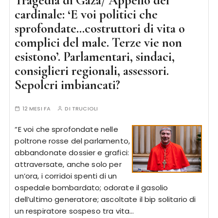
Tragedia di Gaza/ Appello del
cardinale: ‘E voi politici che
sprofondate…costruttori di vita o
complici del male. Terze vie non
esistono’. Parlamentari, sindaci,
consiglieri regionali, assessori.
Sepolcri imbiancati?
12 MESI FA
DI
TRUCIOLI
“E voi che sprofondate nelle
poltrone rosse del parlamento,
abbandonate dossier e grafici:
attraversate, anche solo per
un’ora, i corridoi spenti di un
ospedale bombardato; odorate il gasolio
dell’ultimo generatore; ascoltate il bip solitario di
un respiratore sospeso tra vita…