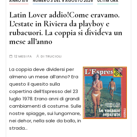
ANNO XIV
NUMERO 3 DEL 9 AGOSTO 2025
ULTIM'ORA
Latin Lover addio!Come eravamo.
L’estate in Riviera da playboy e
rubacuori. La coppia si divideva un
mese all’anno
12 MESI FA
DI
TRUCIOLI
La coppia deve dividersi per
almeno un mese all’anno? Era
questo il quesito sulla
copertina dell’Espresso del 23
luglio 1978. Erano anni di grandi
cambiamenti di costume. Sulle
nostre spiagge, sui lungomare,
nei dehor, nella sale da ballo, in
strada…