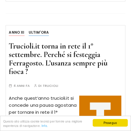
ANNO XI
ULTIM'ORA
Trucioli.it torna in rete il 1°
settembre. Perché si festeggia
Ferragosto. L’usanza sempre più
fioca ?
4 ANNI FA
DI
TRUCIOLI
Anche quest’anno trucioli.it si
concede una pausa agostana
per tornare in rete il 1°
settembre. Pubblichiamo un
Questo sito utilizza cookie tecnici per fornire una migliore
Proseguo
interessante articolo del Sole
esperienza di navigazione.
Info.