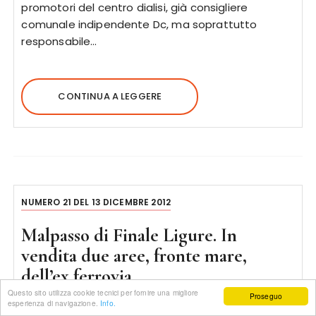
promotori del centro dialisi, già consigliere
comunale indipendente Dc, ma soprattutto
responsabile…
CONTINUA A LEGGERE
NUMERO 21 DEL 13 DICEMBRE 2012
Malpasso di Finale Ligure. In
vendita due aree, fronte mare,
dell’ex ferrovia
Questo sito utilizza cookie tecnici per fornire una migliore
Proseguo
esperienza di navigazione.
Info.
14 ANNI FA
DI
TRUCIOLI