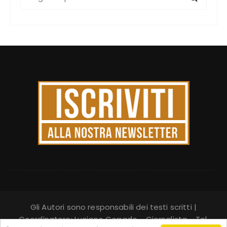
e
r
c
a
:
Gli Autori sono responsabili dei testi scritti |
Coordinatore: Luciano Corrado - Giornalista - Tel.