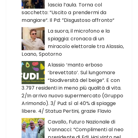
lascia l’aula. Torna col
sacchetto: ”Uscito a prendermi da
mangiare“. Il Pd: ”Disgustoso affronto“
La suora, il microfono e la
spiaggia: cronaca di un
miracolo elettorale tra Alassio,
Loano, Spotorno
Alassio ‘manto erboso
‘brevettato’. Sul lungomare
“biodiversità del beige”. E con
3.797 residenti in meno più qualità di vita.
2/In arrivo nuovo supermercato (Gruppo
Arimondo). 3/ Pud: sì al 40% di spiagge
libere. 4/ Statua Pertini, grazie Flavio
Cavallo, Futuro Nazionale di
Vannacci: “Complimenti al neo
presidente di FdI. Hai vinto nel