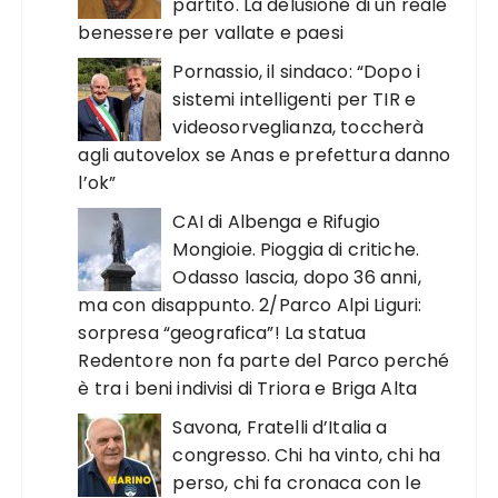
partito. La delusione di un reale
benessere per vallate e paesi
Pornassio, il sindaco: “Dopo i
sistemi intelligenti per TIR e
videosorveglianza, toccherà
agli autovelox se Anas e prefettura danno
l’ok”
CAI di Albenga e Rifugio
Mongioie. Pioggia di critiche.
Odasso lascia, dopo 36 anni,
ma con disappunto. 2/Parco Alpi Liguri:
sorpresa “geografica”! La statua
Redentore non fa parte del Parco perché
è tra i beni indivisi di Triora e Briga Alta
Savona, Fratelli d’Italia a
congresso. Chi ha vinto, chi ha
perso, chi fa cronaca con le