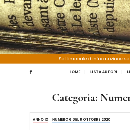
S
a
l
t
a
a
l
Liguria e Basso Piemonte
Trucioli
c
Settimanale d’informazione sen
o
n
HOME
LISTA AUTORI
L
t
e
n
Categoria:
Numero
u
t
o
ANNO IX
NUMERO 6 DEL 8 OTTOBRE 2020