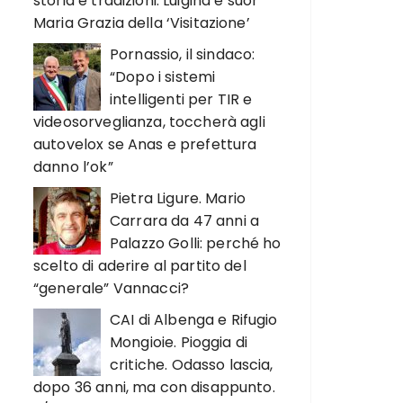
storia e tradizioni. Luigina e suor
Maria Grazia della ‘Visitazione’
Pornassio, il sindaco:
“Dopo i sistemi
intelligenti per TIR e
videosorveglianza, toccherà agli
autovelox se Anas e prefettura
danno l’ok”
Pietra Ligure. Mario
Carrara da 47 anni a
Palazzo Golli: perché ho
scelto di aderire al partito del
“generale” Vannacci?
CAI di Albenga e Rifugio
Mongioie. Pioggia di
critiche. Odasso lascia,
dopo 36 anni, ma con disappunto.