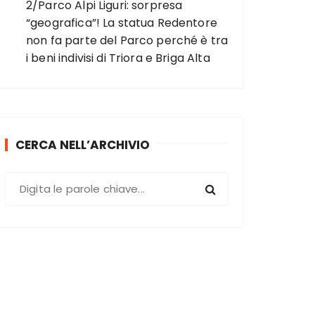
2/Parco Alpi Liguri: sorpresa
“geografica”! La statua Redentore
non fa parte del Parco perché è tra
i beni indivisi di Triora e Briga Alta
CERCA NELL’ARCHIVIO
C
e
r
c
a
: