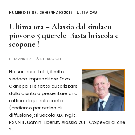
NUMERO 19 DEL 29 GENNAIO 2015
ULTIM'ORA
Ultima ora – Alassio dal sindaco
piovono 5 querele. Basta briscola e
scopone !
12 ANNI FA
DI
TRUCIOLI
Ha sorpreso tutti, il mite
sindaco imprenditore Enzo
Canepa si è fatto autorizzare
dalla giunta a presentare una
raffica di querele contro
(andiamo per ordine di
diffusione): Il Secolo XIX, Ivg.it,
RSVN.it, Uomini Liberi.it, Alassio 2011. Colpevoli di che
?…