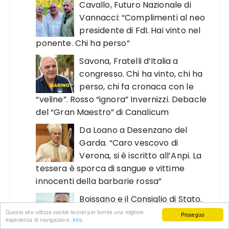
Cavallo, Futuro Nazionale di
Vannacci: “Complimenti al neo
presidente di FdI. Hai vinto nel
ponente. Chi ha perso”
Savona, Fratelli d’Italia a
congresso. Chi ha vinto, chi ha
perso, chi fa cronaca con le
“veline”. Rosso “ignora” Invernizzi. Debacle
del “Gran Maestro” di Canalicum
Da Loano a Desenzano del
Garda. “Caro vescovo di
Verona, si è iscritto all’Anpi. La
tessera è sporca di sangue e vittime
innocenti della barbarie rossa”
Boissano e il Consiglio di Stato.
Se l’antenna della discordia
Questo sito utilizza cookie tecnici per fornire una migliore
Proseguo
esperienza di navigazione.
Info.
non la rimuovo? L’interpellanza