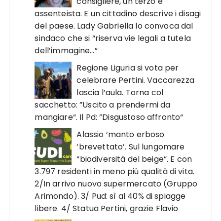
consigliere, un terzo è
assenteista. E un cittadino descrive i disagi
del paese. Lady Gabriella lo convoca dal
sindaco che si “riserva vie legali a tutela
dell’immagine…”
Regione Liguria si vota per
celebrare Pertini. Vaccarezza
lascia l’aula. Torna col
sacchetto: ”Uscito a prendermi da
mangiare“. Il Pd: ”Disgustoso affronto“
Alassio ‘manto erboso
‘brevettato’. Sul lungomare
“biodiversità del beige”. E con
3.797 residenti in meno più qualità di vita.
2/In arrivo nuovo supermercato (Gruppo
Arimondo). 3/ Pud: sì al 40% di spiagge
libere. 4/ Statua Pertini, grazie Flavio