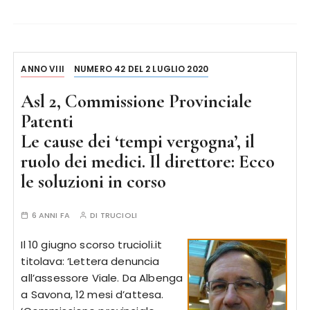
ANNO VIII
NUMERO 42 DEL 2 LUGLIO 2020
Asl 2, Commissione Provinciale
Patenti
Le cause dei ‘tempi vergogna’, il
ruolo dei medici. Il direttore: Ecco
le soluzioni in corso
6 ANNI FA
DI
TRUCIOLI
Il 10 giugno scorso trucioli.it
titolava: ‘Lettera denuncia
all’assessore Viale. Da Albenga
a Savona, 12 mesi d’attesa.