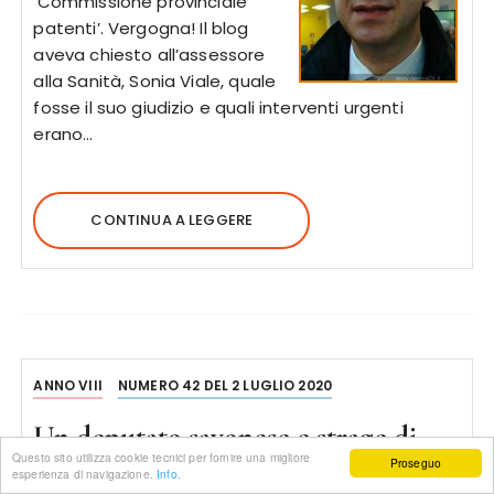
‘Commissione provinciale
patenti’. Vergogna! Il blog
aveva chiesto all’assessore
alla Sanità, Sonia Viale, quale
fosse il suo giudizio e quali interventi urgenti
erano…
CONTINUA A LEGGERE
ANNO VIII
NUMERO 42 DEL 2 LUGLIO 2020
Un deputato savonese e strage di
Questo sito utilizza cookie tecnici per fornire una migliore
Ustica
Proseguo
esperienza di navigazione.
Info.