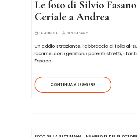
Le foto di Silvio Fasan
Ceriale a Andrea
14 ANNI FA
DI
S.FASANO
Un addio straziante, l’abbraccio di folla al 
lacrime, con i genitori, i parenti stretti, i tant
Fasano.
CONTINUA A LEGGERE
FOTO DELLA SETTIMANA
NUMERO 13 DEL 18 OTTOBR