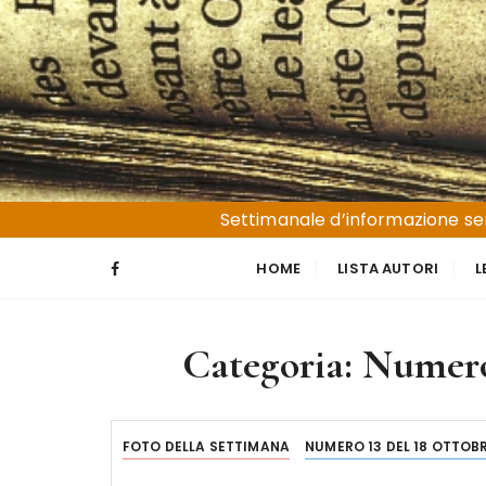
S
a
l
t
a
a
l
Liguria e Basso Piemonte
Trucioli
c
Settimanale d’informazione sen
o
n
HOME
LISTA AUTORI
L
t
e
n
Categoria:
Numero 
u
t
o
FOTO DELLA SETTIMANA
NUMERO 13 DEL 18 OTTOBR