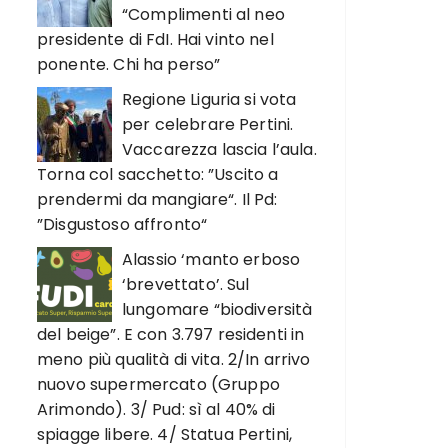
“Complimenti al neo
presidente di FdI. Hai vinto nel
ponente. Chi ha perso”
Regione Liguria si vota
per celebrare Pertini.
Vaccarezza lascia l’aula.
Torna col sacchetto: ”Uscito a
prendermi da mangiare“. Il Pd:
”Disgustoso affronto“
Alassio ‘manto erboso
‘brevettato’. Sul
lungomare “biodiversità
del beige”. E con 3.797 residenti in
meno più qualità di vita. 2/In arrivo
nuovo supermercato (Gruppo
Arimondo). 3/ Pud: sì al 40% di
spiagge libere. 4/ Statua Pertini,