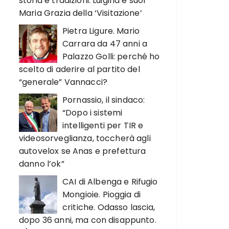
storia e tradizioni. Luigina e suor
Maria Grazia della ‘Visitazione’
Pietra Ligure. Mario
Carrara da 47 anni a
Palazzo Golli: perché ho
scelto di aderire al partito del
“generale” Vannacci?
Pornassio, il sindaco:
“Dopo i sistemi
intelligenti per TIR e
videosorveglianza, toccherà agli
autovelox se Anas e prefettura
danno l’ok”
CAI di Albenga e Rifugio
Mongioie. Pioggia di
critiche. Odasso lascia,
dopo 36 anni, ma con disappunto.