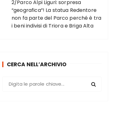
2/Parco Alpi Liguri: sorpresa
“geografica”! La statua Redentore
non fa parte del Parco perché è tra
i beni indivisi di Triora e Briga Alta
CERCA NELL’ARCHIVIO
C
e
r
c
a
: