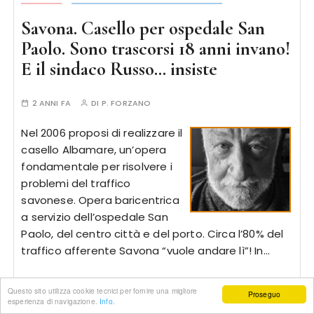
Savona. Casello per ospedale San
Paolo. Sono trascorsi 18 anni invano!
E il sindaco Russo… insiste
2 ANNI FA
DI
P. FORZANO
Nel 2006 proposi di realizzare il
casello Albamare, un’opera
fondamentale per risolvere i
problemi del traffico
savonese. Opera baricentrica
a servizio dell’ospedale San
Paolo, del centro città e del porto. Circa l’80% del
traffico afferente Savona “vuole andare lì”! In…
Questo sito utilizza cookie tecnici per fornire una migliore
Proseguo
esperienza di navigazione.
Info.
CONTINUA A LEGGERE