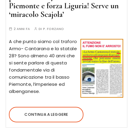
Piemonte e forza Liguria! Serve un
‘miracolo Scajola’
2 ANNI FA
DI
P. FORZANO
A che punto siamo col traforo
Armo- Cantarana e la statale
28? Sono almeno 40 anni che
si sente parlare di questa
fondamentale via di
comunicazione tra il basso
Piemonte, l’imperiese ed
albenganese.
CONTINUA A LEGGERE