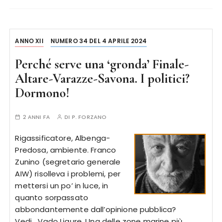
ANNO XII
NUMERO 34 DEL 4 APRILE 2024
Perché serve una ‘gronda’ Finale-
Altare-Varazze-Savona. I politici?
Dormono!
2 ANNI FA
DI
P. FORZANO
Rigassificatore, Albenga-
Predosa, ambiente. Franco
Zunino (segretario generale
AIW) risolleva i problemi, per
mettersi un po’ in luce, in
quanto sorpassato
abbondantemente dall’opinione pubblica?
Vedi….Vado Ligure. Una delle zone marine più