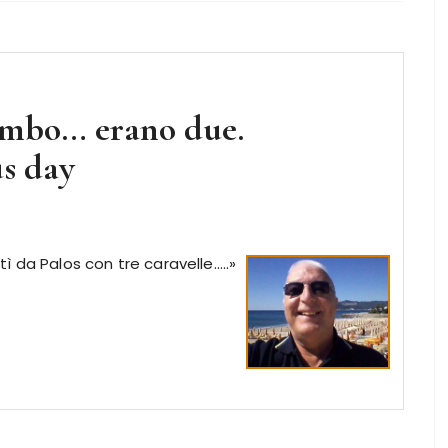
lombo… erano due.
s day
ì da Palos con tre caravelle…..»