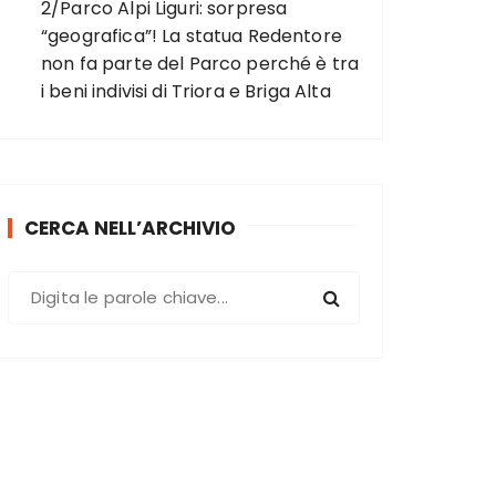
2/Parco Alpi Liguri: sorpresa
“geografica”! La statua Redentore
non fa parte del Parco perché è tra
i beni indivisi di Triora e Briga Alta
CERCA NELL’ARCHIVIO
C
e
r
c
a
: