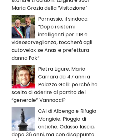
storia e tradizioni. Luigina e suor
Maria Grazia della ‘Visitazione’
Pornassio, il sindaco:
“Dopo i sistemi
intelligenti per TIR e
videosorveglianza, toccherà agli
autovelox se Anas e prefettura
danno l’ok”
Pietra Ligure. Mario
Carrara da 47 anni a
Palazzo Golli: perché ho
scelto di aderire al partito del
“generale” Vannacci?
CAI di Albenga e Rifugio
Mongioie. Pioggia di
critiche. Odasso lascia,
dopo 36 anni, ma con disappunto.