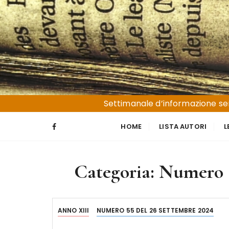
S
a
l
t
a
a
l
Liguria e Basso Piemonte
Trucioli
c
Settimanale d’informazione sen
o
n
HOME
LISTA AUTORI
L
t
e
n
Categoria:
Numero 5
u
t
o
ANNO XIII
NUMERO 55 DEL 26 SETTEMBRE 2024