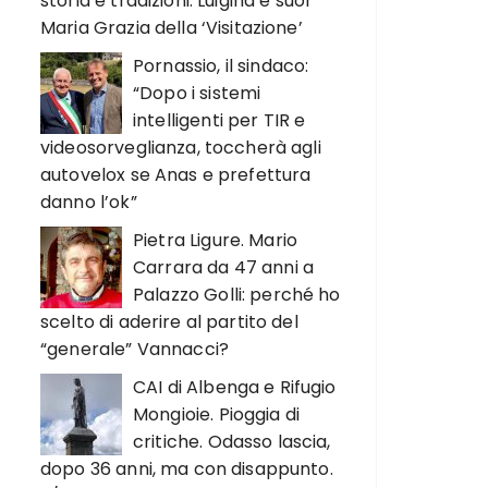
storia e tradizioni. Luigina e suor
Maria Grazia della ‘Visitazione’
Pornassio, il sindaco:
“Dopo i sistemi
intelligenti per TIR e
videosorveglianza, toccherà agli
autovelox se Anas e prefettura
danno l’ok”
Pietra Ligure. Mario
Carrara da 47 anni a
Palazzo Golli: perché ho
scelto di aderire al partito del
“generale” Vannacci?
CAI di Albenga e Rifugio
Mongioie. Pioggia di
critiche. Odasso lascia,
dopo 36 anni, ma con disappunto.