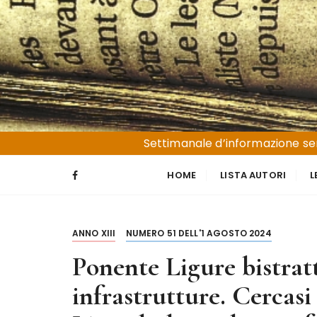
S
a
l
t
a
a
l
Liguria e Basso Piemonte
Trucioli
c
Settimanale d’informazione sen
o
n
HOME
LISTA AUTORI
L
t
e
n
ANNO XIII
NUMERO 51 DELL'1 AGOSTO 2024
u
t
Ponente Ligure bistrat
o
infrastrutture. Cercasi