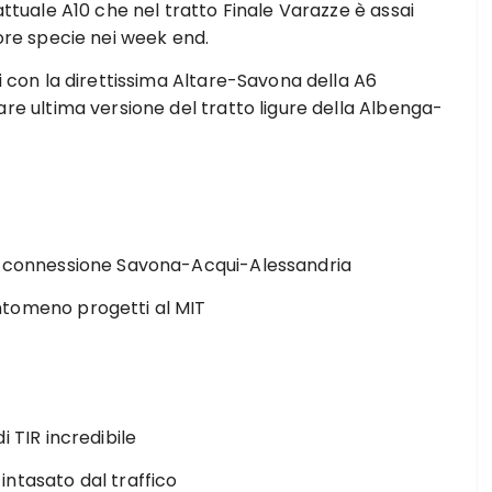
attuale A10 che nel tratto Finale Varazze è assai
ore specie nei week end.
i con la direttissima Altare-Savona della A6
re ultima versione del tratto ligure della Albenga-
a connessione Savona-Acqui-Alessandria
ntomeno progetti al MIT
i TIR incredibile
ntasato dal traffico