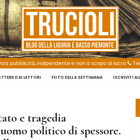
za pubblicità, indipendente e non a scopo di lucro
Tel
ETTERE DAI LETTORI
FOTO DELLA SETTIMANA
ISCRIVITI A
tato e tragedia
 uomo politico di spessore.