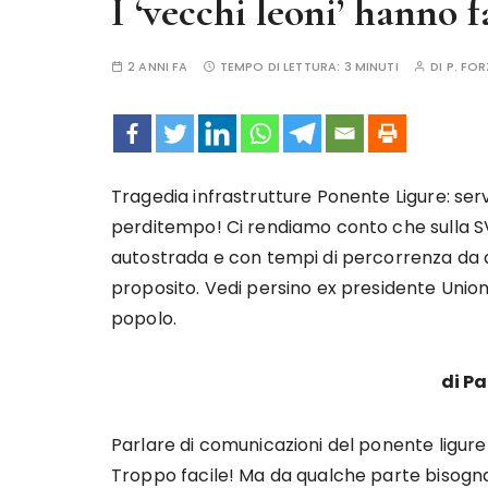
I ‘vecchi leoni’ hanno f
2 ANNI FA
TEMPO DI LETTURA:
3 MINUTI
DI
P. FO
Tragedia infrastrutture Ponente Ligure: ser
perditempo! Ci rendiamo conto che sulla S
autostrada e con tempi di percorrenza da au
proposito. Vedi persino ex presidente Unione 
popolo.
di P
Parlare di comunicazioni del ponente ligu
Troppo facile! Ma da qualche parte bisogna 