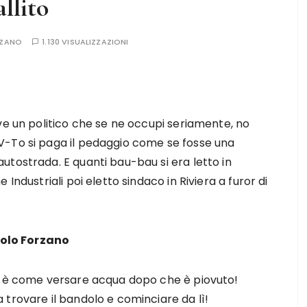
allito
RZANO
1.130 VISUALIZZAZIONI
ve un politico che se ne occupi seriamente, no
V-To si paga il pedaggio come se fosse una
tostrada. E quanti bau-bau si era letto in
Industriali poi eletto sindaco in Riviera a furor di
aolo Forzano
re è come versare acqua dopo che è piovuto!
trovare il bandolo e cominciare da lì!