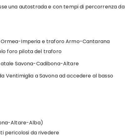
osse una autostrada e con tempi di percorrenza da
vì-Ormea-Imperia e traforo Armo-Cantarana
olo foro pilota del traforo
statale Savona-Cadibona-Altare
da Ventimiglia a Savona ad accedere al basso
vona-Altare-Alba)
i pericolosi da rivedere