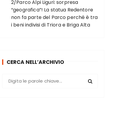
2/Parco Alpi Liguri: sorpresa
“geografica”! La statua Redentore
non fa parte del Parco perché è tra
i beni indivisi di Triora e Briga Alta
CERCA NELL’ARCHIVIO
C
e
r
c
a
: