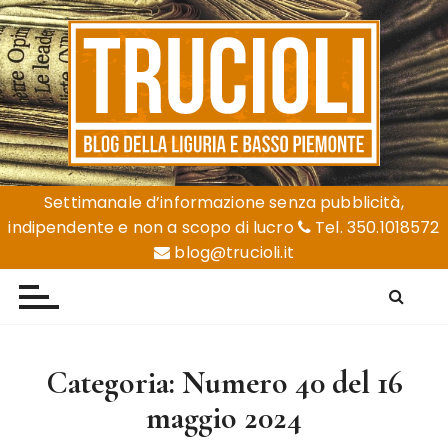
S
a
l
t
a
a
l
Trucioli
Liguria e Basso Piemonte
c
Settimanale d’informazione senza pubblicità,
o
indipendente e non a scopo di lucro
Tel. 350.1018572
n
blog@trucioli.it
t
e
n
u
t
Categoria:
Numero 40 del 16
o
maggio 2024