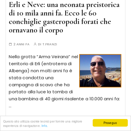
Erli e Neve: una neonata preistorica
di 10 mila anni fa. Ecco le 60
conchiglie gasteropodi forati che
ornavano il corpo
2 ANNI FA
DI
T.FRANZI
Nella grotta “Arma Veirana” nel
territorio di Erli (entroterra di
Albenga) non molti anni fa è
stata condotta una
campagna di scavo che ha
portato alla luce la tomba di
una bambina di 40 giorni risalente a 10.000 anni fa:
…
Questo sito utilizza cookie tecnici per fornire una migliore
Proseguo
esperienza di navigazione.
Info.
CONTINUA A LEGGERE