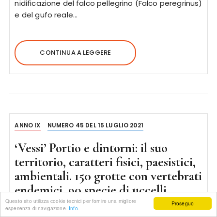
nidificazione del falco pellegrino (Falco peregrinus)
e del gufo reale…
CONTINUA A LEGGERE
ANNO IX
NUMERO 45 DEL 15 LUGLIO 2021
‘Vessi’ Portio e dintorni: il suo
territorio, caratteri fisici, paesistici,
ambientali. 150 grotte con vertebrati
endemici, 90 specie di uccelli
tutelati, fiori rarissimi
Questo sito utilizza cookie tecnici per fornire una migliore
Proseguo
esperienza di navigazione.
Info.