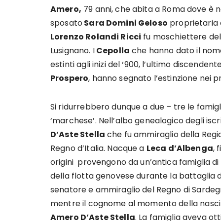
Amero,
79 anni, che abita a Roma dove è na
sposato
Sara Domini Geloso
proprietaria d
Lorenzo Rolandi Ricci
fu moschiettere del
Lusignano. I
Cepolla
che hanno dato il nom
estinti agli inizi del ‘900, l’ultimo discenden
Prospero
, hanno segnato l’estinzione nei pr
Si ridurrebbero dunque a due – tre le famigl
‘marchese’. Nell’albo genealogico degli iscri
D’Aste Stella
che fu ammiraglio della Regia
Regno d’Italia. Nacque a
Leca d’Albenga
, 
origini provengono da un’antica famiglia d
della flotta genovese durante la battaglia d
senatore e ammiraglio del Regno di Sarde
mentre il cognome al momento della nasc
Amero D’Aste Stella
. La famiglia aveva ot