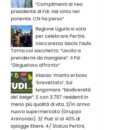
“Complimenti al neo
presidente di FdI. Hai vinto nel
ponente. Chi ha perso”
Regione Liguria si vota
per celebrare Pertini.
Vaccarezza lascia l’aula.
Torna col sacchetto: ”Uscito a
prendermi da mangiare“. Il Pd:
”Disgustoso affronto“
Alassio ‘manto erboso
‘brevettato’. Sul
lungomare “biodiversità
del beige”. E con 3.797 residenti in
meno più qualità di vita. 2/In arrivo
nuovo supermercato (Gruppo
Arimondo). 3/ Pud: sì al 40% di
spiagge libere. 4/ Statua Pertini,