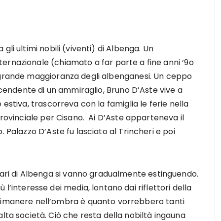
li ultimi nobili (viventi) di Albenga. Un
ernazionale (chiamato a far parte a fine anni ‘9o
ragrande maggioranza degli albenganesi. Un ceppo
iscendente di un ammiraglio, Bruno D’Aste vive a
estiva, trascorreva con la famiglia le ferie nella
provinciale per Cisano. Ai D’Aste apparteneva il
. Palazzo D’Aste fu lasciato al Trincheri e poi
liari di Albenga si vanno gradualmente estinguendo.
 l’interesse dei media, lontano dai riflettori della
rimanere nell’ombra è quanto vorrebbero tanti
alta società. Ciò che resta della nobiltà ingauna