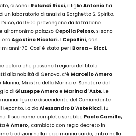
to, ci sono i
Rolandi Ricci
, il figlio
Antonio
ha
i un laboratorio di analisi a Borghetto S. Spirito.
 Duce, dal 1500 provengono dalla frazione
e all’omonimo palazzo
Cepolla Peloso
, si sono
te era
Agostino Nicolari.
I
Cepollini
, con
imi anni ’70. Così è stato per i
Borea – Ricci.
ie coloro che possono fregiarsi del titolo
tti alla nobiltà di Genova, c’è
Marcello Amero
 Marina, Ministro della Marina e Senatore del
figlio di
Giuseppe Amero
e
Marina d’Aste
. Le
i marinai ligure e discendente del Comandante
i Lepanto. Lo zio
Alessandro D’Aste Ricci
, fu
gna. Il suo nome completo sarebbe
Paolo Camillo,
ita è
Amero,
cambiato con regio decreto in
time tradizioni nella regia marina sarda, entrò nella