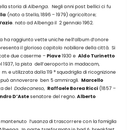
lla storia di
Albenga.
Negli anni post bellici ci fu
lla
(nato a Stella, 1896 – 1979) agricoltore;
Vazio
. nato ad Albenga il 2 gennaio 1962.
a ha raggiunto vette uniche nell’album d’onore
esenta il glorioso capitolo nobiliare della città. Si
icate due caserme –
Piave
1930 e
Aldo Turinetto
 nel 1937, la pista dell’aeroporto in madacam,
. e utilizzata dalla 119 ° squadriglia di ricognizione
a, può annoverare ben 5 ammiragli.
Marcello
sta del
Dodecaneso
,
Raffaele Borea Ricci
(1857 –
ndro D’Aste
senatore del regno.
Alberto
 mantenuto l’usanza di trascorrere con la famiglia
d’Albenga. In parte trasformata in bad & breakfast.