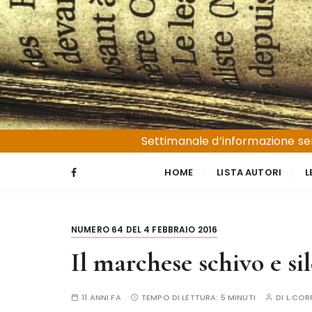
S
a
l
t
a
a
l
Liguria e Basso Piemonte
Trucioli
c
Settimanale d’informazione sen
o
n
HOME
LISTA AUTORI
L
t
e
n
NUMERO 64 DEL 4 FEBBRAIO 2016
u
t
Il marchese schivo e si
o
11 ANNI FA
TEMPO DI LETTURA:
5 MINUTI
DI
L.CO