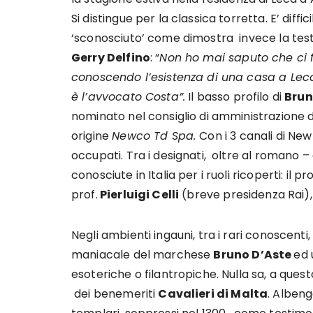
Si distingue per la classica torretta. E’ di
‘sconosciuto’ come dimostra invece la test
Gerry Delfino
: “
Non ho mai saputo che ci 
conoscendo l’esistenza di una casa a Lec
è l’avvocato Costa”.
Il basso profilo di
Brun
nominato nel consiglio di amministrazione de
origine
Newco Td Spa.
Con i 3 canali di New
occupati. Tra i designati, oltre al romano 
conosciute in Italia per i ruoli ricoperti: il pro
prof.
Pierluigi Celli
(breve presidenza Rai), i
Negli ambienti ingauni, tra i rari conoscen
maniacale del marchese
Bruno D’Aste
ed 
esoteriche o filantropiche. Nulla sa, a que
dei benemeriti
Cavalieri di Malta
. Albeng