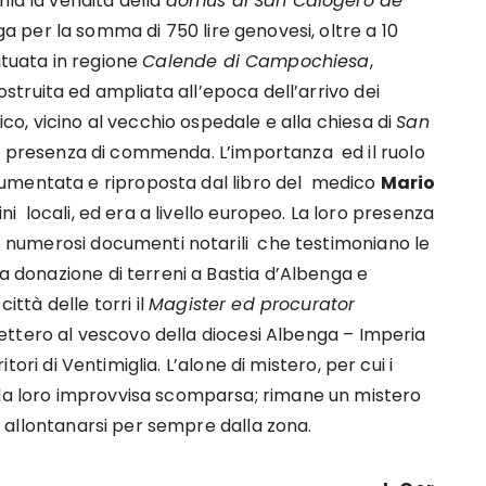
ia la vendita della
domus di San Calogero de
a per la somma di 750 lire genovesi, oltre a 10
ituata in regione
Calende di Campochiesa
,
costruita ed ampliata all’epoca dell’arrivo dei
rico, vicino al vecchio ospedale e alla chiesa di
San
la presenza di commenda. L’importanza ed il ruolo
umentata e riproposta dal libro del medico
Mario
i locali, ed era a livello europeo. La loro presenza
no numerosi documenti notarili che testimoniano le
na donazione di terreni a Bastia d’Albenga e
ittà delle torri il
Magister ed procurator
endettero al vescovo della diocesi Albenga – Imperia
ritori di Ventimiglia. L’alone di mistero, per cui i
 la loro improvvisa scomparsa; rimane un mistero
ed allontanarsi per sempre dalla zona.