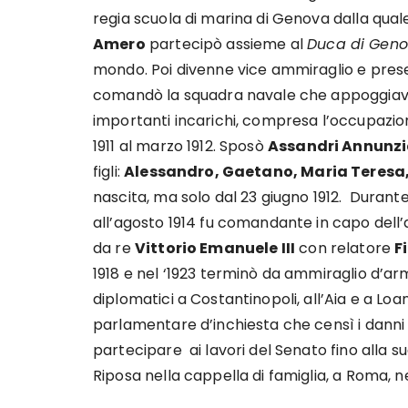
regia scuola di marina di Genova dalla qual
Amero
partecipò assieme al
Duca di Gen
mondo. Poi divenne vice ammiraglio e prese 
comandò la squadra navale che appoggiava g
importanti incarichi, compresa l’occupazione
1911 al marzo 1912. Sposò
Assandri Annunz
figli:
Alessandro, Gaetano, Maria Teresa
nascita, ma solo dal 23 giugno 1912. Durant
all’agosto 1914 fu comandante in capo dell
da re
Vittorio Emanuele III
con relatore
F
1918 e nel ‘1923 terminò da ammiraglio d’a
diplomatici a Costantinopoli, all’Aia e a Lo
parlamentare d’inchiesta che censì i danni 
partecipare ai lavori del Senato fino alla s
Riposa nella cappella di famiglia, a Roma,