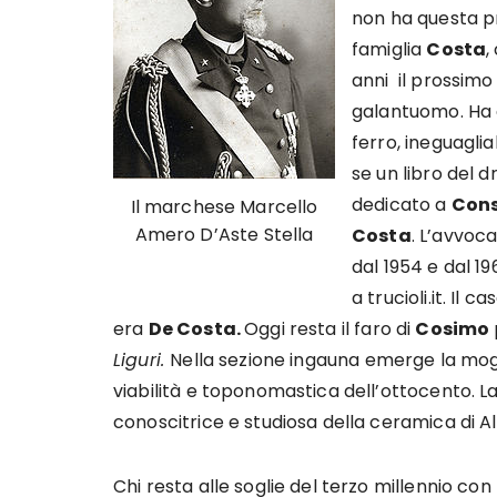
non ha questa pr
famiglia
Costa
,
anni il prossimo
galantuomo. Ha a
ferro, ineguagli
se un libro del d
dedicato a
Cons
Il marchese Marcello
Amero D’Aste Stella
Costa
. L’avvoca
dal 1954 e dal 1
a trucioli.it. Il c
era
De Costa.
Oggi resta il faro di
Cosimo
Liguri.
Nella sezione ingauna emerge la mog
viabilità e toponomastica dell’ottocento. L
conoscitrice e studiosa della ceramica di Al
Chi resta alle soglie del terzo millennio con 