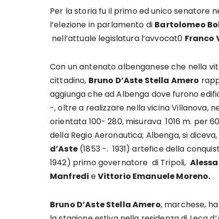
Per la storia fu il primo ed unico senatore ne
l’elezione in parlamento di
Bartolomeo Bo
nell’attuale legislatura l’avvocat0
Franco 
Con un antenato albenganese che nella vit
cittadino,
Bruno D’Aste Stella Amero
rappr
aggiunga che ad Albenga dove furono edif
-, oltre a realizzare nella vicina Villanova,
orientata 100- 280, misurava 1016 m. per 60 m
della Regio Aeronautica; Albenga, si dicev
d’Aste
(1853 -. 1931) artefice della conqui
1942) primo governatore di Tripoli,
Alessa
Manfredi
e
Vittorio Emanuele Moreno.
Bruno D’Aste Stella Amero
, marchese, ha
la stagione estiva nella residenza di Leca 