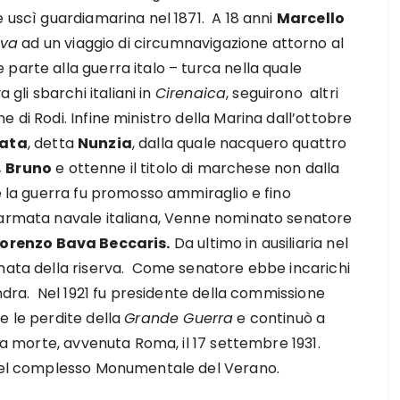
e uscì guardiamarina nel 1871. A 18 anni
Marcello
ova
ad un viaggio di circumnavigazione attorno al
parte alla guerra italo – turca nella quale
li sbarchi italiani in
Cirenaica
, seguirono altri
 di Rodi. Infine ministro della Marina dall’ottobre
iata
, detta
Nunzia
, dalla quale nacquero quattro
,
Bruno
e ottenne il titolo di marchese non dalla
e la guerra fu promosso ammiraglio e fino
’armata navale italiana, Venne nominato senatore
iorenzo Bava Beccaris.
Da ultimo in ausiliaria nel
rmata della riserva. Come senatore ebbe incarichi
andra. Nel 1921 fu presidente della commissione
e le perdite della
Grande Guerra
e continuò a
ua morte, avvenuta Roma, il 17 settembre 1931.
 nel complesso Monumentale del Verano.