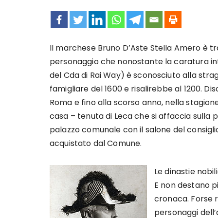
Il marchese Bruno D’Aste Stella Amero è tra g
personaggio che nonostante la caratura int
del Cda di Rai Way) è sconosciuto alla st
famigliare del 1600 e risalirebbe al 1200. D
Roma e fino alla scorso anno, nella stagione 
casa – tenuta di Leca che si affaccia sulla 
palazzo comunale con il salone del consiglio
acquistato dal Comune.
Le dinastie nobi
E non destano più
cronaca. Forse 
personaggi dell’