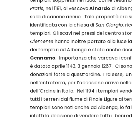
templari, soppressi nel 1300, come testimon
Pratis
, nel 1191, al vescovo
Alnardo
di Albeng
soldi di canone annuo. Tale proprietà era s
identificata con la chiesa di
San Giorgio
, ri
templari. Gli scavi nei pressi del centro sto
Clemente
hanno inoltre portato alla luce 
dei templari ad Albenga è stata anche doc
Cennamo
. Importanza che varcava i confin
è datata aprile 1143, 3 gennaio 1267. Ci so
donazioni fatte a quest’ordine. Tra esse, u
nell’entroterra, per l’occasione arrivò nella c
dell’Ordine in Italia. Nel 1194 i templari v
tutti i terreni dal fiume di Finale Ligure ai ter
templari sono noti anche ad Albenga, lo fa
infatti la decisione di vendere tutti i beni 