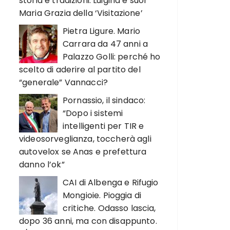
storia e tradizioni. Luigina e suor
Maria Grazia della ‘Visitazione’
Pietra Ligure. Mario
Carrara da 47 anni a
Palazzo Golli: perché ho
scelto di aderire al partito del
“generale” Vannacci?
Pornassio, il sindaco:
“Dopo i sistemi
intelligenti per TIR e
videosorveglianza, toccherà agli
autovelox se Anas e prefettura
danno l’ok”
CAI di Albenga e Rifugio
Mongioie. Pioggia di
critiche. Odasso lascia,
dopo 36 anni, ma con disappunto.