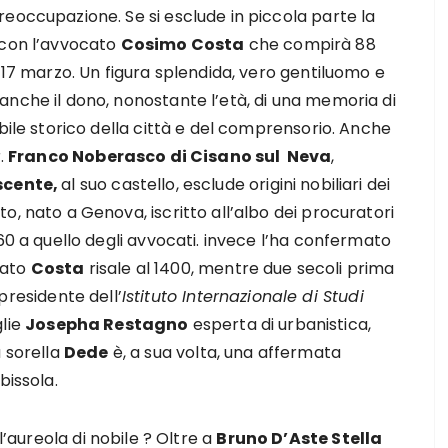
eoccupazione. Se si esclude in piccola parte la
 con l’avvocato
Cosimo Costa
che compirà 88
 17 marzo. Un figura splendida, vero gentiluomo e
nche il dono, nonostante l’età, di una memoria di
abile storico della città e del comprensorio. Anche
r.
Franco Noberasco di Cisano sul Neva
,
cente,
al suo castello, esclude origini nobiliari dei
to, nato a Genova, iscritto all’albo dei procuratori
960 a quello degli avvocati. invece l’ha confermato
asato
Costa
risale al 1400, mentre due secoli prima
presidente dell’
Istituto Internazionale di Studi
lie
Josepha Restagno
esperta di urbanistica,
a sorella
Dede
è, a sua volta, una affermata
bissola.
l’aureola di nobile ? Oltre a
Bruno D’Aste Stella