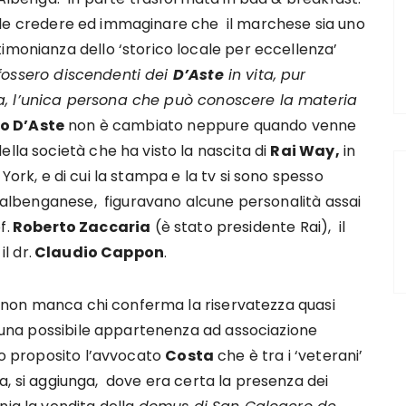
fficile credere ed immaginare che il marchese sia uno
imonianza dello ‘storico locale per eccellenza’
fossero discendenti dei
D’Aste
in vita, pur
a, l’unica persona che può conoscere la materia
o D’Aste
non è cambiato neppure quando venne
lla società che ha visto la nascita di
Rai Way,
in
 York, e di cui la stampa e la tv si sono spesso
– albenganese, figuravano alcune personalità assai
f.
Roberto Zaccaria
(è stato presidente Rai), il
l dr.
Claudio Cappon
.
ti, non manca chi conferma la riservatezza quasi
una possibile appartenenza ad associazione
sto proposito l’avvocato
Costa
che è tra i ‘veterani’
a, si aggiunga, dove era certa la presenza dei