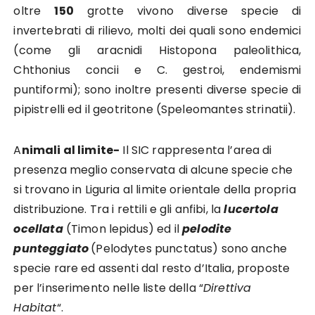
oltre
150
grotte vivono diverse specie di
invertebrati di rilievo, molti dei quali sono endemici
(come gli aracnidi Histopona paleolithica,
Chthonius concii e C. gestroi, endemismi
puntiformi); sono inoltre presenti diverse specie di
pipistrelli ed il geotritone (Speleomantes strinatii).
A
nimali al limite-
Il SIC rappresenta l’area di
presenza meglio conservata di alcune specie che
si trovano in Liguria al limite orientale della propria
distribuzione. Tra i rettili e gli anfibi, la
lucertola
ocellata
(Timon lepidus) ed il
pelodite
punteggiato
(Pelodytes punctatus) sono anche
specie rare ed assenti dal resto d’Italia, proposte
per l’inserimento nelle liste della “
Direttiva
Habitat
“.