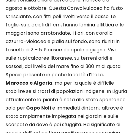
agosto e ottobre. Questa Convolvulacea ha fusto
strisciante, con fitti peli rivolti verso il basso. Le
foglie, su piccioli di 1 cm, hanno lamina ellittica e le
maggiori sono arrotondate. I fiori, con corolla
azzurro-violacea e gialla sul fondo, sono riuniti in
fascetti di 2 – 5. Fiorisce da aprile a giugno. Vive
sulle rupi calcaree litoranee, su terreni aridi e
sassosi, dal livello del mare fino ai 300 m di quota.
Specie presente in poche località d’Italia,
Marocco e Algeria
, ma per la quale è difficile
stabilire se si tratti di popolazioni indigene. In Liguria
attualmente la pianta è nota allo stato spontaneo
solo per
Capo Noli
e immediati dintorni; altrove è
stata ampiamente impiegata nei giardini e sulle
scarpate da dove è poi sfuggita. Ha significato di
specie dell’antica flora mediterranea cenozoica.