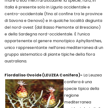
mare a 800 metri di altitudine. la specie, rara, in
Italia è presente solo in Liguria occidentale e
centro-occidentale (fino al confine tra le province
di Savona e Genova) e in qualche località disgiunta
del nord-ovest (dal Basso Piemonte al Bresciano)
e della Sardegna nord-occidentale. È l’unica
appartenente al genere monotipico Aphyllanthes,
unico rappresentante nell’area mediterranea di un
gruppo sistematico di piante tipiche della flora
australiana.
Fiordaliso Ovoide (LEUZEA Conifera)-
La Leuzea
conifera è una
specie tipica della
regione
mediterranea