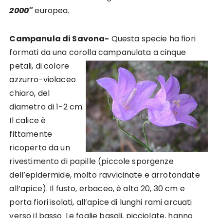
2000″
europea.
Campanula di Savona-
Questa specie ha fiori
formati da una corolla campanulata a cinque
petali,
di colore
azzurro-violaceo
chiaro, del
diametro di 1-2 cm.
Il calice è
fittamente
ricoperto da un
rivestimento di papille (piccole sporgenze
dell’epidermide, molto ravvicinate e arrotondate
all’apice). Il fusto, erbaceo, è alto 20, 30 cm e
porta fiori isolati, all’apice di lunghi rami arcuati
verso il basso. Le foglie basali, picciolate, hanno