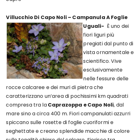
Villucchio Di Capo Noli – Campanula A Foglie
Uguali-
È uno dei
fiori liguri più
pregiati dal punto di
vista ornamentale e
scientifico. Vive
esclusivamente
nelle fessure delle
rocce calcaree e dei muri di pietra che
caratterizzano un’area di pochissimi km quadrati
compresa tra la
Caprazoppa e Capo Noli
, dal
mare sino a circa 400 m. Fiori campanulati azzurri
spiccano sulle rosette di foglie cuoriformi e
seghettate e creano splendide macchie di colore
sulle tonalità chiare del calcare. Fiorisce tra