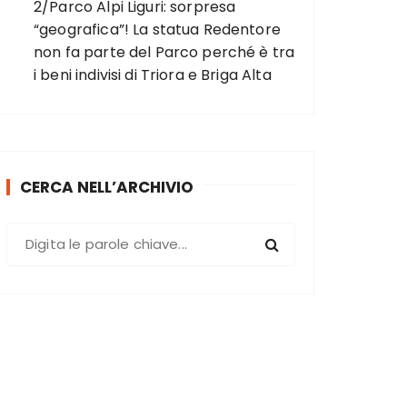
2/Parco Alpi Liguri: sorpresa
“geografica”! La statua Redentore
non fa parte del Parco perché è tra
i beni indivisi di Triora e Briga Alta
CERCA NELL’ARCHIVIO
C
e
r
c
a
: