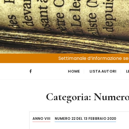
S
a
l
t
a
a
l
Liguria e Basso Piemonte
Trucioli
c
Settimanale d’informazione sen
o
n
HOME
LISTA AUTORI
L
t
e
n
Categoria:
Numero 
u
t
o
ANNO VIII
NUMERO 22 DEL 13 FEBBRAIO 2020