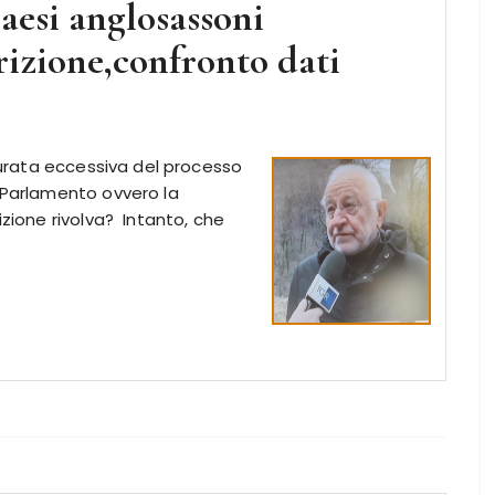
paesi anglosassoni
rizione,confronto dati
 durata eccessiva del processo
n Parlamento ovvero la
izione rivolva? Intanto, che