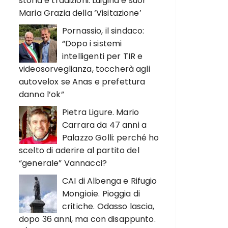
storia e tradizioni. Luigina e suor
Maria Grazia della ‘Visitazione’
Pornassio, il sindaco:
“Dopo i sistemi
intelligenti per TIR e
videosorveglianza, toccherà agli
autovelox se Anas e prefettura
danno l’ok”
Pietra Ligure. Mario
Carrara da 47 anni a
Palazzo Golli: perché ho
scelto di aderire al partito del
“generale” Vannacci?
CAI di Albenga e Rifugio
Mongioie. Pioggia di
critiche. Odasso lascia,
dopo 36 anni, ma con disappunto.