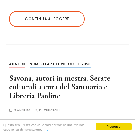
CONTINUA A LEGGERE
ANNO XI
NUMERO 47 DEL 20 LUGLIO 2023
Savona, autori in mostra. Serate
culturali a cura del Santuario e
Libreria Paoline
3 ANNI FA
DI
TRUCIOLI
Lunedì 24 luglio. E’ intitolato ‘In
Questo sito utilizza cookie tecnici per fornire una migliore
Proseguo
esperienza di navigazione.
tutti i sensi. Autori in mostra’.
Info.