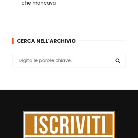
che mancava
CERCA NELL’ARCHIVIO
C
e
r
c
a
: