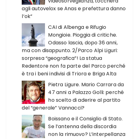
videosorveglianza, toccherà
agli autovelox se Anas e prefettura danno
l’ok”
CAI di Albenga e Rifugio
Mongioie. Pioggia di critiche.
Odasso lascia, dopo 36 anni,
ma con disappunto. 2/Parco Alpi Liguri:
sorpresa “geografica”! La statua
Redentore non fa parte del Parco perché
è tra i beni indivisi di Triora e Briga Alta
Pietra Ligure. Mario Carrara da
47 anni a Palazzo Golli: perché
ho scelto di aderire al partito
del “generale” Vannacci?
Boissano e il Consiglio di Stato.
Se l’antenna della discordia
non la rimuovo? L’interpellanza