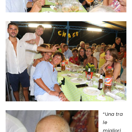
“U
na tra
le
migliori