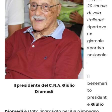
20 scuole
di vela
italiane
”
riportava
un
giornale
sportivo
nazionale
.
Il
benemeri
I
l presidente del C.N.A. Giulio
to
Diomedi
president
e
Giulio
Diomedi
è stato ringraziato per il suo impegno,