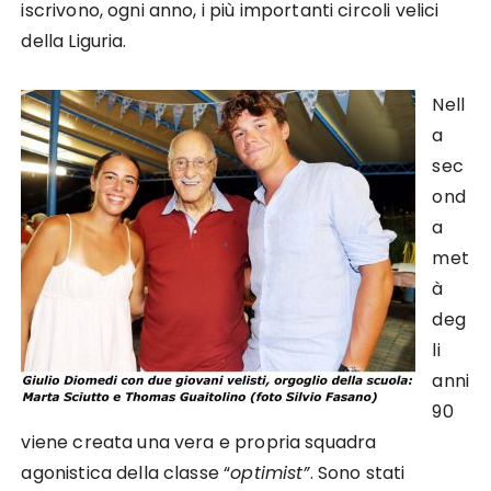
iscrivono, ogni anno, i più importanti circoli velici
della Liguria.
Nell
a
sec
ond
a
met
à
deg
li
anni
90
viene creata una vera e propria squadra
agonistica della classe “
optimist”
. Sono stati