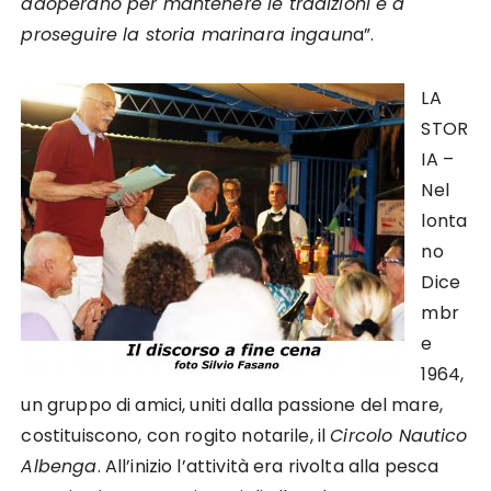
adoperano per mantenere le tradizioni e a
proseguire la storia marinara ingaun
a”.
LA
STOR
IA –
Nel
lonta
no
Dice
mbr
e
1964,
un gruppo di amici, uniti dalla passione del mare,
costituiscono, con rogito notarile, il
Circolo Nautico
Albenga
. All’inizio l’attività era rivolta alla pesca