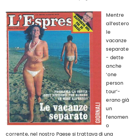
Mentre
all’estero
le
vacanze
separate
- dette
anche
‘one
person
tour’-
erano già
un
fenomen
o
corrente, nel nostro Paese si trattava di una