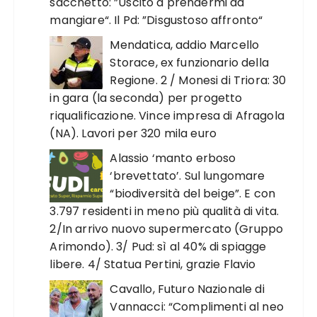
sacchetto: ”Uscito a prendermi da
mangiare“. Il Pd: ”Disgustoso affronto“
Mendatica, addio Marcello
Storace, ex funzionario della
Regione. 2 / Monesi di Triora: 30
in gara (la seconda) per progetto
riqualificazione. Vince impresa di Afragola
(NA). Lavori per 320 mila euro
Alassio ‘manto erboso
‘brevettato’. Sul lungomare
“biodiversità del beige”. E con
3.797 residenti in meno più qualità di vita.
2/In arrivo nuovo supermercato (Gruppo
Arimondo). 3/ Pud: sì al 40% di spiagge
libere. 4/ Statua Pertini, grazie Flavio
Cavallo, Futuro Nazionale di
Vannacci: “Complimenti al neo