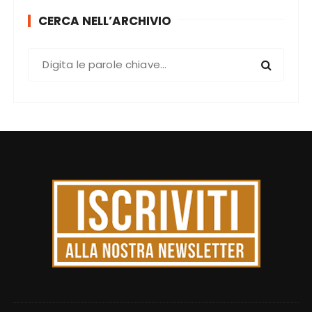
CERCA NELL’ARCHIVIO
C
e
r
c
a
: