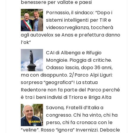
benessere per vallate e paesi
Pornassio, il sindaco: “Dopo i
sistemi intelligenti per TIR e
videosorveglianza, toccherà
agli autovelox se Anas e prefettura danno
l’ok”
CAI di Albenga e Rifugio
Mongioie. Pioggia di critiche.
Odasso lascia, dopo 36 anni,
ma con disappunto. 2/Parco Alpi Liguri:
sorpresa “geografica”! La statua
Redentore non fa parte del Parco perché
è tra i beni indivisi di Triora e Briga Alta
Savona, Fratelli d’Italia a
congresso. Chi ha vinto, chi ha
perso, chi fa cronaca con le
“veline”. Rosso “ignora” Invernizzi. Debacle