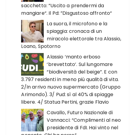
sacchetto: ”Uscito a prendermi da
mangiare“. Il Pd: ”Disgustoso affronto“
La suora, il microfono e la
spiaggia: cronaca di un
miracolo elettorale tra Alassio,
Loano, Spotorno
Alassio ‘manto erboso
‘brevettato’. Sul lungomare
“biodiversità del beige”. E con
3.797 residenti in meno più qualità di vita.
2/In arrivo nuovo supermercato (Gruppo
Arimondo). 3/ Pud: sì al 40% di spiagge
libere. 4/ Statua Pertini, grazie Flavio
Cavallo, Futuro Nazionale di
Vannacci: “Complimenti al neo
presidente di FdI. Hai vinto nel