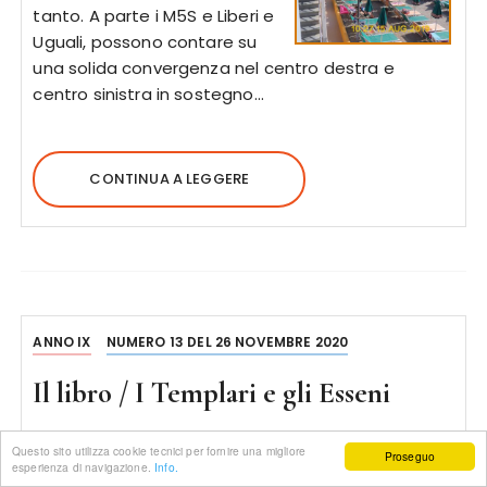
tanto. A parte i M5S e Liberi e
Uguali, possono contare su
una solida convergenza nel centro destra e
centro sinistra in sostegno…
CONTINUA A LEGGERE
ANNO IX
NUMERO 13 DEL 26 NOVEMBRE 2020
Il libro / I Templari e gli Esseni
6 ANNI FA
DI
TRUCIOLI
Questo sito utilizza cookie tecnici per fornire una migliore
Proseguo
esperienza di navigazione.
Info.