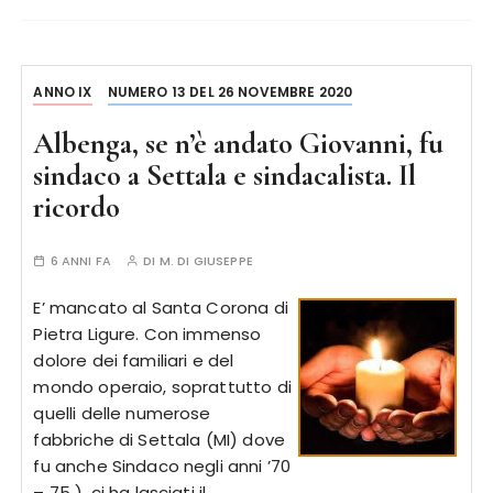
ANNO IX
NUMERO 13 DEL 26 NOVEMBRE 2020
Albenga, se n’è andato Giovanni, fu
sindaco a Settala e sindacalista. Il
ricordo
6 ANNI FA
DI
M. DI GIUSEPPE
E’ mancato al Santa Corona di
Pietra Ligure. Con immenso
dolore dei familiari e del
mondo operaio, soprattutto di
quelli delle numerose
fabbriche di Settala (MI) dove
fu anche Sindaco negli anni ’70
– 75 ), ci ha lasciati il…