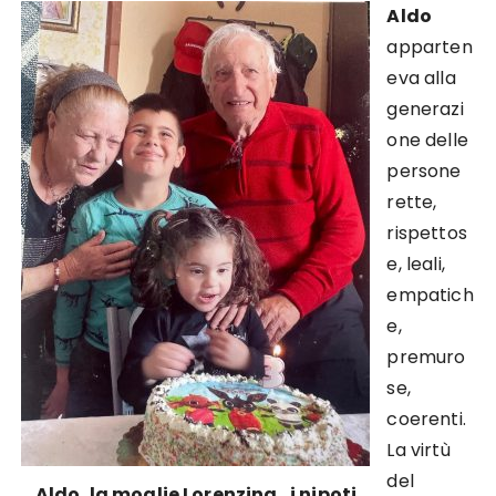
Aldo
apparten
eva alla
generazi
one delle
persone
rette,
rispettos
e, leali,
empatich
e,
premuro
se,
coerenti.
La virtù
del
Aldo, la moglie Lorenzina , i nipoti