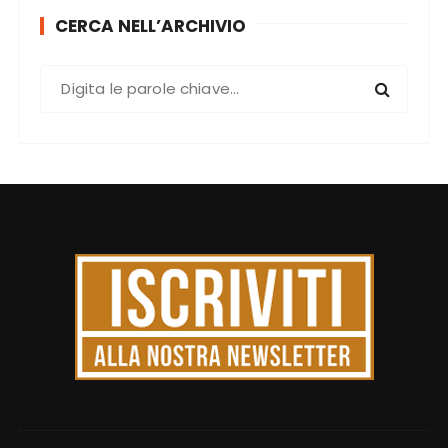
CERCA NELL’ARCHIVIO
C
e
r
c
a
: