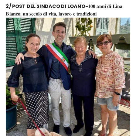
2/ POST DEL SINDACO DI LOANO-
𝟏𝟎𝟎 𝐚𝐧𝐧𝐢 𝐝𝐢 𝐋𝐢𝐧𝐚
𝐁𝐢𝐚𝐧𝐜𝐨: 𝐮𝐧 𝐬𝐞𝐜𝐨𝐥𝐨 𝐝𝐢 𝐯𝐢𝐭𝐚, 𝐥𝐚𝐯𝐨𝐫𝐨 𝐞 𝐭𝐫𝐚𝐝𝐢𝐳𝐢𝐨𝐧𝐢