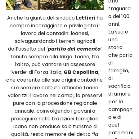
ario
traguard
o dei 100
Anche la giunta del sindaco
Lettieri
ha
anni.
sempre incoraggiato e privilegiato il
La sua è
lavoro dei contadini loanesi,
una
salvaguardando i terreni agricoli
storia
dall’assalto del ‘
partito del cemento
‘
che parla
tenuto sempre alla larga. Loano, tra
di
l’altro, può vantare un assessore
famiglia,
‘verde’ di Forza Italia,
GB Cepollina
,
di
che coerente alle sue origini contadine,
sacrificio,
si è sempre battuto affinchè Loano
di amore
valorizzi il lavoro nei campi, lo preservi
per la
pure con la processione regionale
campagn
annuale, coinvolgendo i giovani a
a e di
proseguire nelle tradizioni famigliari.
quel
Loano non produce solo turismo di
patrimoni
qualità, resta memore del detto
“la