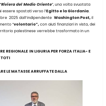
“Riviera del Medio Oriente
”, una volta svuotata
 essere spostati verso l’
Egitto e la Giordania
.
mbre 2025 dall’indipendente
Washington Post,
il
mento “
volontario”,
con aiuti finanziari in vista, dei
 territorio palestinese verrebbe trasformato in un
 REGIONALE IN LIGURIA PER FORZA ITALIA- E
 TOTI
ARE LE MATASSE ARRUFFATE DALLA