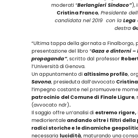
moderati “
Berlangieri Sindaco”
),
Cristina Franco
, Presidente del
candidata nel 2019 con la
Lega
destra
G
“Ultima tappa della giornata a Finalborgo, p
presentazione del libro “
Gaza e dintorni –
propaganda”
, scritto dal professor
Robert
l’Università di Genova.
Un appuntamento di
altissimo profilo
, or
Savona
, presieduta dall’avvocato
Cristin
l’impegno costante nel promuovere moment
patrocinio del Comune di Finale Ligure
,
(avvocato ndr)
.
Il saggio offre un’analisi di
estremo rigore,
mediorientale
andando oltre i filtri del
radici storiche e le dinamiche geopoliti
necessaria
lucidità
, maturando una consa