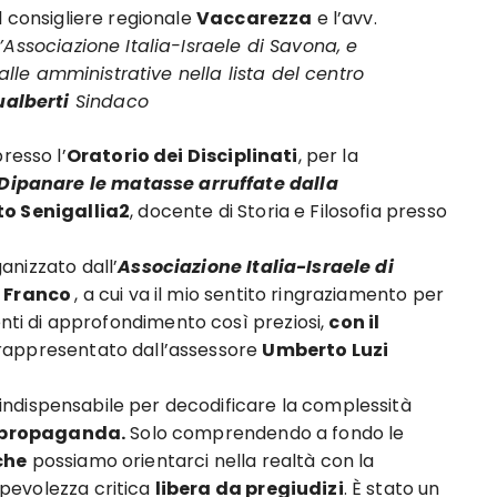
 il consigliere regionale
Vaccarezza
e l’avv.
l’Associazione Italia-Israele di Savona, e
alle amministrative nella lista del centro
ualberti
Sindaco
resso l’
Oratorio dei Disciplinati
, per la
 Dipanare le matasse arruffate dalla
o Senigallia2
, docente di Storia e Filosofia presso
ganizzato dall’
Associazione Italia-Israele di
a Franco
, a cui va il mio sentito ringraziamento per
i di approfondimento così preziosi,
con il
 rappresentato dall’assessore
Umberto Luzi
indispensabile per decodificare la complessità
la propaganda.
Solo comprendendo a fondo le
che
possiamo orientarci nella realtà con la
pevolezza critica
libera da pregiudizi
. È stato un