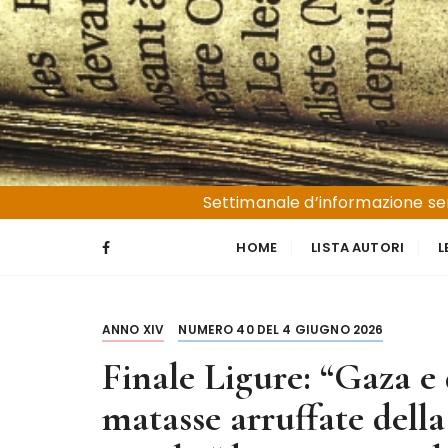
S
a
l
t
a
a
l
Liguria e Basso Piemonte
Trucioli
c
Settimanale d’informazione sen
o
n
HOME
LISTA AUTORI
L
t
e
n
ANNO XIV
NUMERO 40 DEL 4 GIUGNO 2026
u
t
Finale Ligure: “Gaza e
o
matasse arruffate dell