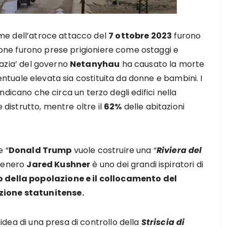
time dell’atroce attacco del
7 ottobre 2023
furono
ne furono prese prigioniere come ostaggi e
azia’ del governo
Netanyhau
ha causato la morte
centuale elevata sia costituita da donne e bambini. I
 indicano che circa un terzo degli edifici nella
istrutto, mentre oltre il
62%
delle abitazioni
e “
Donald Trump
vuole costruire una “
Riviera del
 genero
Jared Kushner
è uno dei grandi ispiratori di
o della popolazione e il collocamento del
zione statunitense.
idea di una presa di controllo della
Striscia di