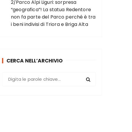
2/Parco Alpi Liguri: sorpresa
“geografica”! La statua Redentore
non fa parte del Parco perché è tra
i beni indivisi di Triora e Briga Alta
CERCA NELL’ARCHIVIO
C
e
r
c
a
: