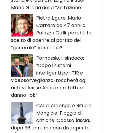
storia e tradizioni. Luigina e suor
Maria Grazia della ‘Visitazione’
Pietra Ligure. Mario
Carrara da 47 anni a
Palazzo Golli: perché ho
scelto di aderire al partito del
“generale” Vannacci?
Pornassio, il sindaco:
“Dopo i sistemi
intelligenti per TIR e
videosorveglianza, toccherà agli
autovelox se Anas e prefettura
danno l’ok”
CAI di Albenga e Rifugio
Mongioie. Pioggia di
critiche. Odasso lascia,
dopo 36 anni, ma con disappunto.