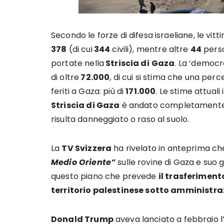
Secondo le forze di difesa israeliane, le vit
378
(di cui
344
civili), mentre altre
44
perso
portate nella
Striscia di
Gaza
. La ‘democr
di oltre
72.000
, di cui si stima che una per
feriti a Gaza: più di
171.000
. Le stime attuali
Striscia di Gaza
è andato completamente d
risulta danneggiato o raso al suolo.
La
TV Svizzera
ha rivelato in anteprima ch
Medio Oriente”
sulle rovine di Gaza e suo
questo piano che prevede
il trasferiment
territorio palestinese sotto amministra
Donald Trump
aveva lanciato a febbraio l’