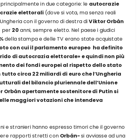
principalmente in due categorie: le
autocrazie
crazie elettorali
(dove si vota, ma senza reali
gheria con il governo di destra di
Viktor Orbán
o per
20
anni, sempre eletto. Nel paese i giudici
%
della stampa e delle TV erano state acquistate
voto con cui il parlamento europeo ha definito
rido di autocrazia elettorale» e quindi non più
nto dei fondi europei al rispetto dello stato
n tutto circa 22 miliardi di euro che l’Ungheria
utturali del bilancio pluriennale dell’Unione
tor Orbán apertamente sostenitore di Putin si
 nelle maggiori votazioni che intendeva
ni e stranieri hanno espresso timori che il governo
ere rapporti stretti con
Orbán-
si avviasse ad una