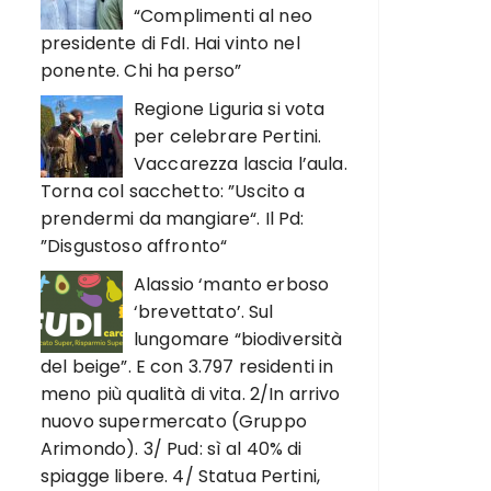
“Complimenti al neo
presidente di FdI. Hai vinto nel
ponente. Chi ha perso”
Regione Liguria si vota
per celebrare Pertini.
Vaccarezza lascia l’aula.
Torna col sacchetto: ”Uscito a
prendermi da mangiare“. Il Pd:
”Disgustoso affronto“
Alassio ‘manto erboso
‘brevettato’. Sul
lungomare “biodiversità
del beige”. E con 3.797 residenti in
meno più qualità di vita. 2/In arrivo
nuovo supermercato (Gruppo
Arimondo). 3/ Pud: sì al 40% di
spiagge libere. 4/ Statua Pertini,