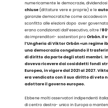
numericamente le democrazie, dividendosi 
chiuse
(dittature vere e proprie) e le
auto
garanzie democratiche come accadeva in Un
sconfitto alle elezioni dopo aver governat
erano condizionati dall’esecutivo, oltre l’
80
da imprenditori- sostenitori pro
Orbán. Il 
l’Ungheria di Viktor Orbán «un regime ib
una democrazia congelando il trasferime
di diritto da parte degli stati membri. I
doveva ricevere dai cosiddetti fondi str
Europea, in vigore dal 2021 al 2027. Vik
era vendicato con il suo diritto di veto
adottare il governo europeo.
Ebbene molti osservatori indipendenti italia
di centro destra- unico in Europa a manten