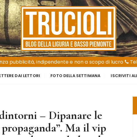
za pubblicità, indipendente e non a scopo di lucro
Tel
ETTERE DAI LETTORI
FOTO DELLA SETTIMANA
ISCRIVITI A
 dintorni – Dipanare le
a propaganda”. Ma il vip