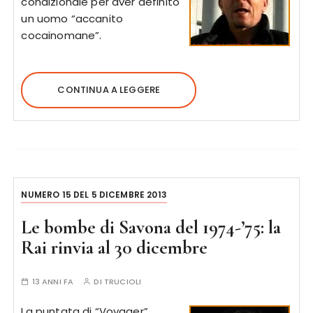
condizionale per aver definito
un uomo “accanito
cocainomane”.
CONTINUA A LEGGERE
NUMERO 15 DEL 5 DICEMBRE 2013
Le bombe di Savona del 1974-’75: la
Rai rinvia al 30 dicembre
13 ANNI FA
DI
TRUCIOLI
La puntata di “Voyager”