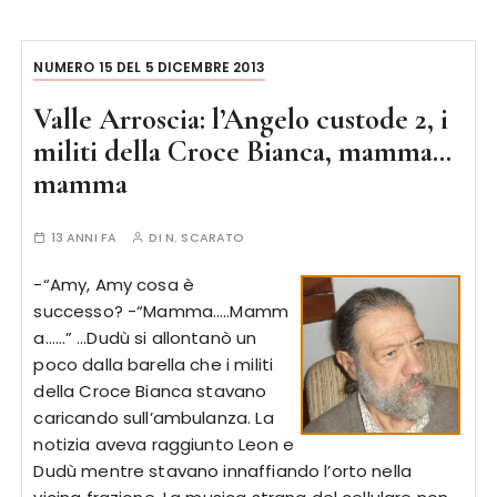
NUMERO 15 DEL 5 DICEMBRE 2013
Valle Arroscia: l’Angelo custode 2, i
militi della Croce Bianca, mamma…
mamma
13 ANNI FA
DI
N. SCARATO
-“Amy, Amy cosa è
successo? -“Mamma…..Mamm
a……” …Dudù si allontanò un
poco dalla barella che i militi
della Croce Bianca stavano
caricando sull’ambulanza. La
notizia aveva raggiunto Leon e
Dudù mentre stavano innaffiando l’orto nella