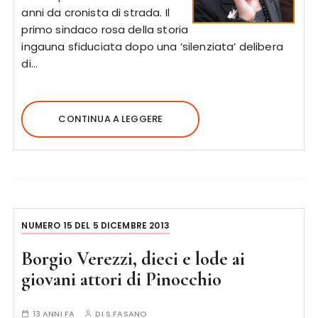
anni da cronista di strada. Il
primo sindaco rosa della storia
ingauna sfiduciata dopo una ‘silenziata’ delibera
di…
CONTINUA A LEGGERE
NUMERO 15 DEL 5 DICEMBRE 2013
Borgio Verezzi, dieci e lode ai
giovani attori di Pinocchio
13 ANNI FA
DI
S.FASANO