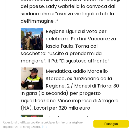
del paese. Lady Gabriella lo convoca dal
sindaco che si “riserva vie legali a tutela
dell’immagine…”
Regione Liguria si vota per
celebrare Pertini. Vaccarezza
lascia l’aula. Torna col
sacchetto: ”Uscito a prendermi da
mangiare“. Il Pd: ”Disgustoso affronto“
Mendatica, addio Marcello
Storace, ex funzionario della
Regione. 2 / Monesi di Triora: 30
in gara (la seconda) per progetto
riqualificazione. Vince impresa di Afragola
(NA). Lavori per 320 mila euro
Alassio ‘manto erboso
Questo sito utilizza cookie tecnici per fornire una migliore
Proseguo
‘brevettato’. Sul lungomare
esperienza di navigazione.
Info.