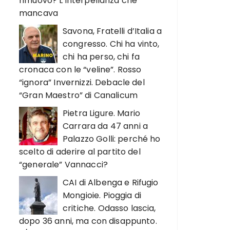
rimuovo? L’interpellanza che
mancava
Savona, Fratelli d’Italia a
congresso. Chi ha vinto,
chi ha perso, chi fa
cronaca con le “veline”. Rosso
“ignora” Invernizzi. Debacle del
“Gran Maestro” di Canalicum
Pietra Ligure. Mario
Carrara da 47 anni a
Palazzo Golli: perché ho
scelto di aderire al partito del
“generale” Vannacci?
CAI di Albenga e Rifugio
Mongioie. Pioggia di
critiche. Odasso lascia,
dopo 36 anni, ma con disappunto.