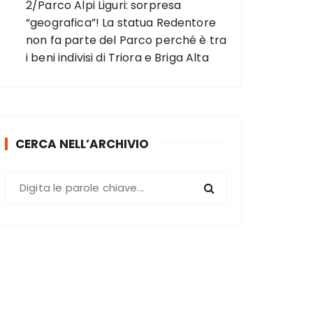
2/Parco Alpi Liguri: sorpresa
“geografica”! La statua Redentore
non fa parte del Parco perché è tra
i beni indivisi di Triora e Briga Alta
CERCA NELL’ARCHIVIO
C
e
r
c
a
: