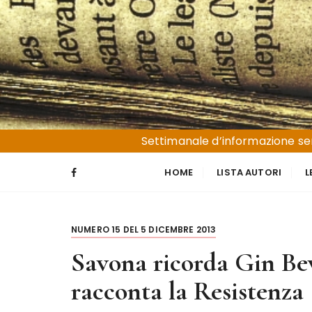
S
a
l
t
a
a
l
Liguria e Basso Piemonte
Trucioli
c
Settimanale d’informazione sen
o
n
HOME
LISTA AUTORI
L
t
e
n
NUMERO 15 DEL 5 DICEMBRE 2013
u
t
Savona ricorda Gin Bev
o
racconta la Resistenza