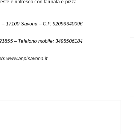
este e rinfresco con farinata e pizza
26r – 17100 Savona – C.F. 92093340096
821855 – Telefono mobile: 3495506184
eb:
www.anpisavona.it