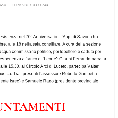
IOLI
1.438 VISUALIZZAZIONI
esistenza nel 70° Anniversario. L’Anpi di Savona ha
re, alle 18 nella sala consiliare. A cura della sezione
lacqua commissario politico, poi Ispettore e caduto per
 esperienza a fianco di ‘Leone’: Gianni Ferrando narra la
lle 15,30, al Circolo Arci di Luceto, partecipa Va
lter
 musica. Tra i presenti l’assessore Roberto Gambetta
dente Isrec) e Samuele Rago (presidente provinciale
PUNTAMENTI