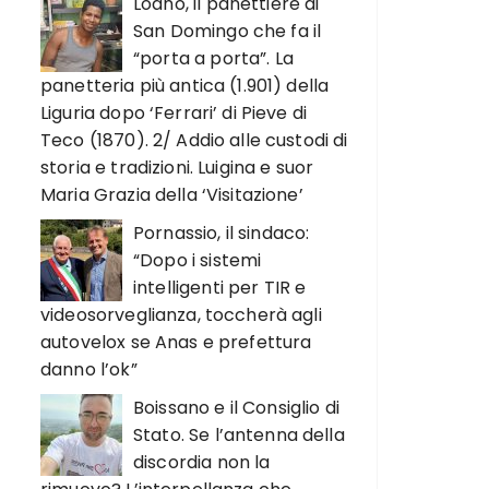
Loano, il panettiere di
San Domingo che fa il
“porta a porta”. La
panetteria più antica (1.901) della
Liguria dopo ‘Ferrari’ di Pieve di
Teco (1870). 2/ Addio alle custodi di
storia e tradizioni. Luigina e suor
Maria Grazia della ‘Visitazione’
Pornassio, il sindaco:
“Dopo i sistemi
intelligenti per TIR e
videosorveglianza, toccherà agli
autovelox se Anas e prefettura
danno l’ok”
Boissano e il Consiglio di
Stato. Se l’antenna della
discordia non la