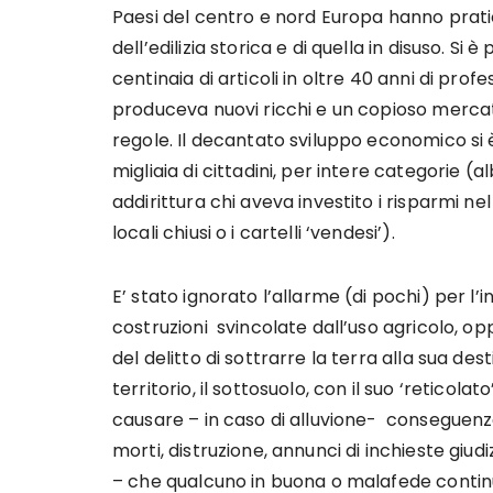
Paesi del centro e nord Europa hanno pratica
dell’edilizia storica e di quella in disuso. Si
centinaia di articoli in oltre 40 anni di prof
produceva nuovi ricchi e un copioso mercato 
regole. Il decantato sviluppo economico si 
migliaia di cittadini, per intere categorie (alb
addirittura chi aveva investito i risparmi n
locali chiusi o i cartelli ‘vendesi’).
E’ stato ignorato l’allarme (di pochi) per l’
costruzioni svincolate dall’uso agricolo, o
del delitto di sottrarre la terra alla sua d
territorio, il sottosuolo, con il suo ‘reticol
causare – in caso di alluvione- conseguenze
morti, distruzione, annunci di inchieste giudi
– che qualcuno in buona o malafede conti