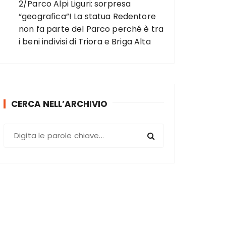
2/Parco Alpi Liguri: sorpresa
“geografica”! La statua Redentore
non fa parte del Parco perché è tra
i beni indivisi di Triora e Briga Alta
CERCA NELL’ARCHIVIO
C
e
r
c
a
: