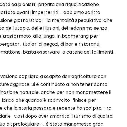
to da pionieri: priorità alla riqualificazione
 è portato avanti imperterriti – abbiamo scritto
essione giornalistica – la mentalità speculativa, che
dell’utopia, delle illusioni, dell’edonismo senza
è trasformato, alla lunga, in boomerang per
ergatori, titolari di negozi, di bar e ristoranti,
el mattone, basta osservare la catena dei fallimenti,
invasione capillare a scapito dell’agricoltura con
ppure aggirate. Si è continuato a non tener conto
estinazione naturale, anche per non manomettere il
ato’ idrico che quando è sconvolto finisce per
 che la storia passata e recente ha scolpito. Tra
ziarie. Così dopo aver smarrito il turismo di qualità
nua a sproloquiare -, è stato manomesso gran