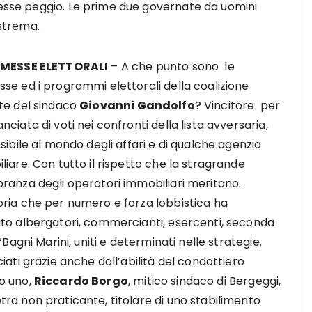
messe peggio. Le prime due governate da uomini
estrema.
OMESSE ELETTORALI
– A che punto sono le
se ed i programmi elettorali della coalizione
te del sindaco
Giovanni Gandolfo
? Vincitore per
ciata di voti nei confronti della lista avversaria,
sibile al mondo degli affari e di qualche agenzia
iare. Con tutto il rispetto che la stragrande
ranza degli operatori immobiliari meritano.
ria che per numero e forza lobbistica ha
to albergatori, commercianti, esercenti, seconda
 ‘Bagni Marini, uniti e determinati nelle strategie.
iati grazie anche dall’abilità del condottiero
o uno,
Riccardo Borgo
, mitico sindaco di Bergeggi,
ra non praticante, titolare di uno stabilimento