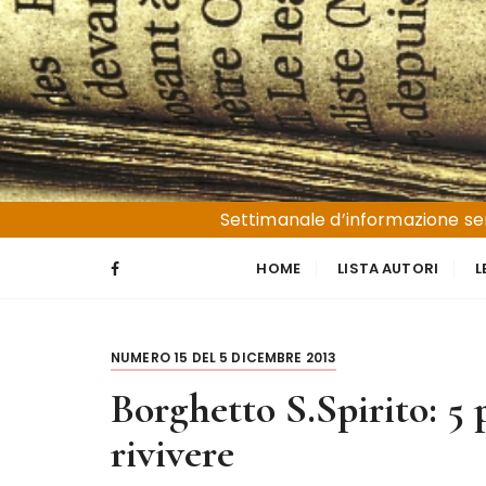
S
a
l
t
a
a
l
Liguria e Basso Piemonte
Trucioli
c
Settimanale d’informazione sen
o
n
HOME
LISTA AUTORI
L
t
e
n
NUMERO 15 DEL 5 DICEMBRE 2013
u
t
Borghetto S.Spirito: 5 
o
rivivere