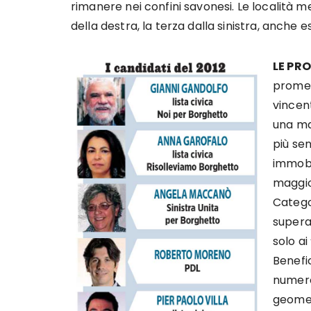
rimanere nei confini savonesi. Le località 
della destra, la terza dalla sinistra, anche 
LE PR
promes
vincen
una man
più sen
immobil
maggio
Catego
supera
solo ai
Benefic
numer
geomet