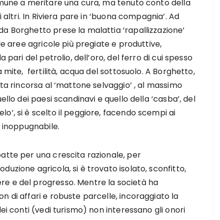
omune a meritare una cura, ma tenuto conto della
i altri. In Riviera pare in ‘buona compagnia’. Ad
a Borghetto prese la malattia ‘rapallizzazione’
le aree agricole più pregiate e produttive,
 pari del petrolio, dell’oro, del ferro di cui spesso
 mite, fertilità, acqua del sottosuolo. A Borghetto,
ata rincorsa al ‘mattone selvaggio’ , al massimo
ello dei paesi scandinavi e quello della ‘casba’, del
o’, si è scelto il peggiore, facendo scempi ai
o inoppugnabile.
atte per una crescita razionale, per
uzione agricola, si è trovato isolato, sconfitto,
re e del progresso. Mentre la società ha
n di affari e robuste parcelle, incoraggiato la
dei conti (vedi turismo) non interessano gli onori