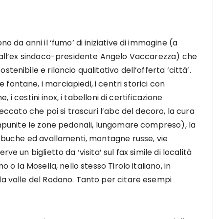
no da anni il ‘fumo’ di iniziative di immagine (a
to all’ex sindaco-presidente Angelo Vaccarezza) che
enibile e rilancio qualitativo dell’offerta ‘città’.
ontane, i marciapiedi, i centri storici con
e, i cestini inox, i tabelloni di certificazione
Peccato che poi si trascuri l’abc del decoro, la cura
 impunite le zone pedonali, lungomare compreso), la
da buche ed avallamenti, montagne russe, vie
e un biglietto da ‘visita’ sul fax simile di località
o o la Mosella, nello stesso Tirolo italiano, in
la valle del Rodano. Tanto per citare esempi