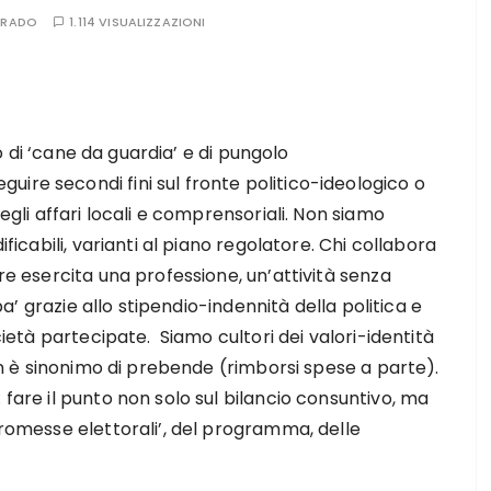
RRADO
1.114 VISUALIZZAZIONI
olo di ‘cane da guardia’ e di pungolo
ire secondi fini sul fronte politico-ideologico o
degli affari locali e comprensoriali. Non siamo
ificabili, varianti al piano regolatore. Chi collabora
re esercita una professione, un’attività senza
mpa’ grazie allo stipendio-indennità della politica e
ocietà partecipate. Siamo cultori dei valori-identità
 non è sinonimo di prebende (rimborsi spese a parte).
fare il punto non solo sul bilancio consuntivo, ma
promesse elettorali’, del programma, delle