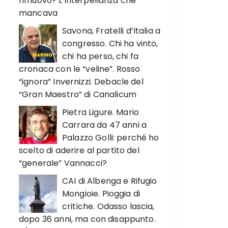
rimuovo? L’interpellanza che
mancava
Savona, Fratelli d’Italia a
congresso. Chi ha vinto,
chi ha perso, chi fa
cronaca con le “veline”. Rosso
“ignora” Invernizzi. Debacle del
“Gran Maestro” di Canalicum
Pietra Ligure. Mario
Carrara da 47 anni a
Palazzo Golli: perché ho
scelto di aderire al partito del
“generale” Vannacci?
CAI di Albenga e Rifugio
Mongioie. Pioggia di
critiche. Odasso lascia,
dopo 36 anni, ma con disappunto.