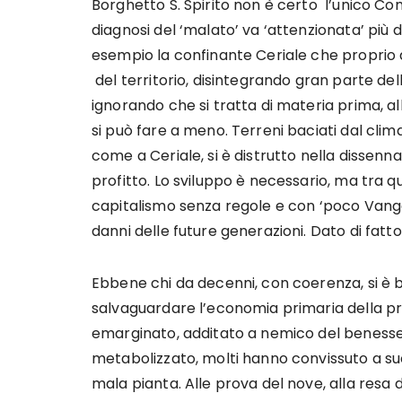
Borghetto S. Spirito non è certo l’unico C
diagnosi del ‘malato’ va ‘attenzionata’ più d
esempio la confinante Ceriale che proprio d
del territorio, disintegrando gran parte del
ignorando che si tratta di materia prima, alla
si può fare a meno. Terreni baciati dal clima
come a Ceriale, si è distrutto nella dissenn
profitto. Lo sviluppo è necessario, ma tra qu
capitalismo senza regole e con ‘poco Vangel
danni delle future generazioni. Dato di fatt
Ebbene chi da decenni, con coerenza, si è b
salvaguardare l’economia primaria della prod
emarginato, additato a nemico del benesse
metabolizzato, molti hanno convissuto a suo
mala pianta. Alle prova del nove, alla resa 