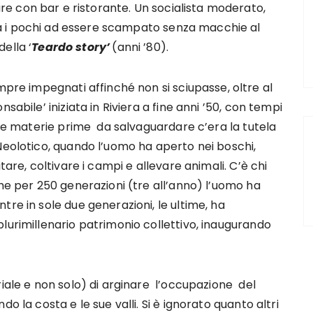
re con bar e ristorante. Un socialista moderato,
a i pochi ad essere scampato senza macchie al
della ‘
Teardo story’
(anni ’80).
pre impegnati affinché non si sciupasse, oltre al
sabile’ iniziata in Riviera a fine anni ’50, con tempi
a le materie prime da salvaguardare c’era la tutela
Neolotico, quando l’uomo ha aperto nei boschi,
tare, coltivare i campi e allevare animali. C’è chi
he per 250 generazioni (tre all’anno) l’uomo ha
re in sole due generazioni, le ultime, ha
lurimillenario patrimonio collettivo, inaugurando
riale e non solo) di arginare l’occupazione del
o la costa e le sue valli. Si è ignorato quanto altri