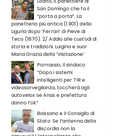
Loano, il panettiere di
San Domingo che fa il
“porta a porta”. La
panetteria più antica (1.901) della
Liguria dopo ‘Ferrari’ di Pieve di
Teco (1870). 2/ Addio alle custodi di
storia e tradizioni. Luigina e suor
Maria Grazia della ‘Visitazione’
Pornassio, il sindaco:
“Dopo i sistemi
intelligenti per TIR e
videosorveglianza, toccherà agli
autovelox se Anas e prefettura
danno l’ok”
Boissano e il Consiglio di
Stato. Se l’antenna della
discordia non la