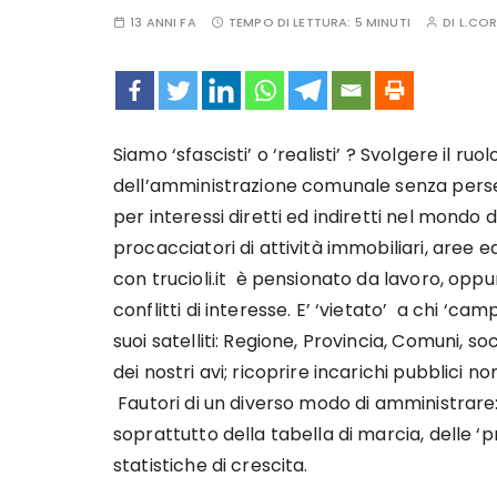
13 ANNI FA
TEMPO DI LETTURA:
5 MINUTI
DI
L.CO
Siamo ‘sfascisti’ o ‘realisti’ ? Svolgere il ru
dell’amministrazione comunale senza persegu
per interessi diretti ed indiretti nel mondo 
procacciatori di attività immobiliari, aree ed
con trucioli.it è pensionato da lavoro, oppu
conflitti di interesse. E’ ‘vietato’ a chi ‘ca
suoi satelliti: Regione, Provincia, Comuni, s
dei nostri avi; ricoprire incarichi pubblici
Fautori di un diverso modo di amministrare: 
soprattutto della tabella di marcia, delle ‘
statistiche di crescita.