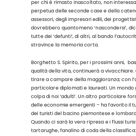
per chi è rimasto inascoltato, non interessa
perpetua delle seconde case e della catena 
assessori, degli impresari edili, dei progetti
dovrebbero quantomeno ‘nascondersi’, dichi
tutte dei ‘defunti’, di altri, al bando l’auto
stravince la memoria corta.
Borghetto S. Spirito, per i prossimi anni, b
qualità della vita, continuerà a vivacchiare.
tirare a campare della maggioranza; con l’a
particolare diplomati e laureati. Un mondo 
colpa di noi ‘adulti’. Un altro particolare fo
delle economie emergenti – ha favorito il tu
dei turisti del bacino piemontese e lombar
Quando ci sarà la vera ripresa e i flussi turi
tartarughe, fanalino di coda della classifica