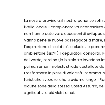
La nostra provincia, il nostro ponente soffro
livello locale il campionato va riconosciu
non hanno dato vere occasioni di sviluppo sost
Vanno bene le nuove passeggiate a mare, le f
l’aspirazione di ‘salotto’, le aiuole, le panchin
ambientale (sic?!). I depuratori consortili. 
del verde, l’ordine (le biciclette invadono
pulizia, rumori molesti, strade costellate 
trasformate in piste di velocità. Insomma serv
turistiche svizzere, che troviamo lungo il Ren
alcune zone della stessa Costa Azzurra, del
significativi e più vicini a noi.