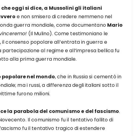
l che oggi si dice, a Mussolini gli italiani
avvero
e non smisero di credere nemmeno nel
econda guerra mondiale, come documentano
Mario
 vinceremo!
(Il Mulino). Come testimoniano le
, il consenso popolare all’entrata in guerra e
la partecipazione al regime e all’impresa bellica fu
petto alla prima guerra mondiale.
so popolare nel mondo
, che in Russia si cementò in
le; ma i russi, a differenza degli italiani sotto il
ittime furono milioni.
uce la parabola del comunismo e del fascismo
.
 Novecento. Il comunismo fu il tentativo fallito di
 fascismo fu il tentativo tragico di estendere