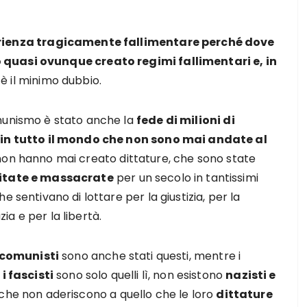
rienza tragicamente fallimentare perché dove
 quasi ovunque creato regimi fallimentari e, in
’è il minimo dubbio.
munismo è stato anche la
fede di milioni di
in tutto il mondo che non sono mai andate al
 non hanno mai creato dittature, che sono state
itate e massacrate
per un secolo in tantissimi
he sentivano di lottare per la giustizia, per la
a e per la libertà.
comunisti
sono anche stati questi, mentre i
 i fascisti
sono solo quelli lì, non esistono
nazisti e
che non aderiscono a quello che le loro
dittature