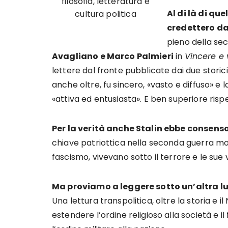
filosofia, letteratura e
Al di là di que
cultura politica
credettero d
pieno della s
Avagliano e Marco Palmieri
in
Vincere e
lettere dal fronte pubblicate dai due storici
anche oltre, fu sincero, «vasto e diffuso» e 
«attiva ed entusiasta». E ben superiore ris
Per la verità anche Stalin ebbe consen
chiave patriottica nella seconda guerra mondia
fascismo, vivevano sotto il terrore e le sue v
Ma proviamo a leggere sotto un’altra l
Una lettura transpolitica, oltre la storia e il
estendere l’ordine religioso alla società e il