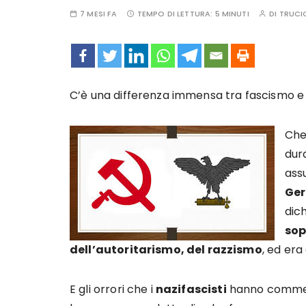
7 MESI FA
TEMPO DI LETTURA:
5 MINUTI
DI
TRUCI
C’è una differenza immensa tra fascismo e 
Che 
dur
ass
Ger
dic
sop
dell’autoritarismo, del razzismo
, ed era
E gli orrori che i
nazifascisti
hanno commess