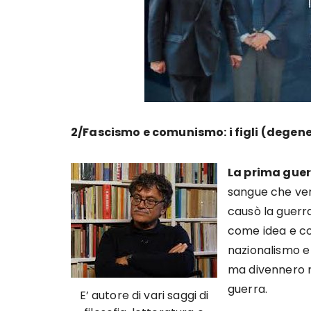
2/Fascismo e comunismo: i figli (degene
La prima guer
sangue che vers
causò la guerra
come idea e co
nazionalismo e
ma divennero re
guerra.
E’ autore di vari saggi di