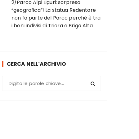
2/Parco Alpi Liguri: sorpresa
“geografica”! La statua Redentore
non fa parte del Parco perché è tra
i beni indivisi di Triora e Briga Alta
CERCA NELL’ARCHIVIO
C
e
r
c
a
: