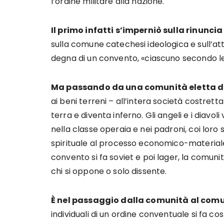
l’ordine militare alla nazione.
Il primo infatti s’imperniò sulla rinuncia
sulla comune catechesi ideologica e sull’att
degna di un convento, «ciascuno secondo le 
Ma passando da una comunità eletta di
ai beni terreni – all’intera società costrett
terra e diventa inferno. Gli angeli e i diavol
nella classe operaia e nei padroni, coi loro s
spirituale al processo economico-materiale la
convento si fa soviet e poi lager, la comuni
chi si oppone o solo dissente.
È nel passaggio dalla comunità al co
individuali di un ordine conventuale si fa c