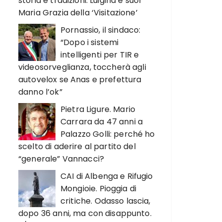
storia e tradizioni. Luigina e suor
Maria Grazia della ‘Visitazione’
Pornassio, il sindaco:
“Dopo i sistemi
intelligenti per TIR e
videosorveglianza, toccherà agli
autovelox se Anas e prefettura
danno l’ok”
Pietra Ligure. Mario
Carrara da 47 anni a
Palazzo Golli: perché ho
scelto di aderire al partito del
“generale” Vannacci?
CAI di Albenga e Rifugio
Mongioie. Pioggia di
critiche. Odasso lascia,
dopo 36 anni, ma con disappunto.