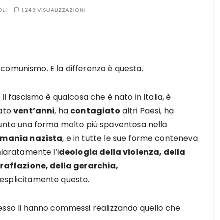
OLI
1.243 VISUALIZZAZIONI
comunismo. E la differenza è questa.
il fascismo è qualcosa che è nato in Italia, è
ato
vent’anni
, ha
contagiato
altri Paesi, ha
unto una forma molto più spaventosa nella
mania nazista
, e in tutte le sue forme conteneva
hiaratamente l’i
deologia della violenza, della
raffazione, della gerarchia,
 esplicitamente questo.
o li hanno commessi realizzando quello che