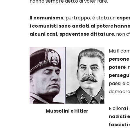
hanno sempre detto di voler fare.
Il comunismo
, purtroppo, è stata un’
espe
i comunisti sono andati al potere hanno
alcuni casi, spaventose dittature
, non c
Ma il co
persone 
potere
,
persegu
paesi e c
democrazi
E allora i
Mussolini e Hitler
nazisti e
fascisti