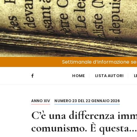
S
a
l
t
a
a
l
Liguria e Basso Piemonte
Trucioli
c
Settimanale d’informazione sen
o
n
HOME
LISTA AUTORI
L
t
e
n
ANNO XIV
NUMERO 23 DEL 22 GENNAIO 2026
u
t
C’è una differenza imm
o
comunismo. È questa…