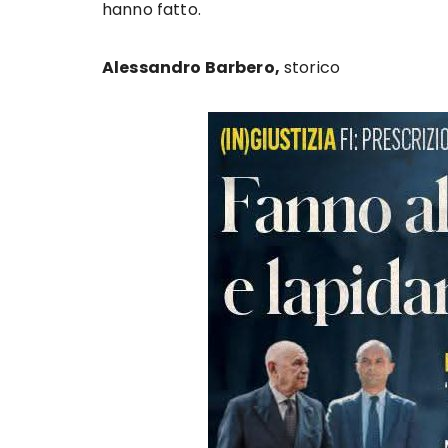
hanno fatto.
Alessandro Barbero,
storico