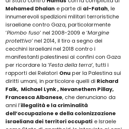
di Stato contro
Hamas
con la complicità di
Mohamed Dhalan
e parte di
al-Fatah
, le
innumerevoli spedizioni militari terroristiche
israeliane contro Gaza, particolarmente
‘
Piombo fuso
‘ nel 2008-2009 e ‘
Margine
protettivo
‘ nel 2014, il tiro a segno dei
cecchini israeliani nel 2018 contro i
manifestanti palestinesi ai confini con Gaza
per ricordare la ‘
Festa della terra
‘, tutti i
rapporti dei Relatori
Onu
per la Palestina sui
diritti umani, in particolare quelli di
Richard
Falk, Michael Lynk , Nevanethem Pillay,
Francesca Albanese
, che denunciano da
anni l’
illegalità e la criminalità
dell’occupazione e della colonizzazione
israeliana dei territori occupati
e Israele