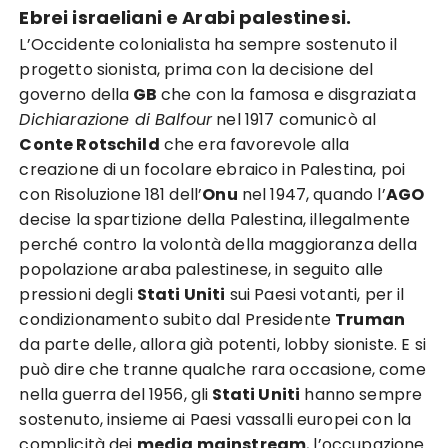
Ebrei israeliani e Arabi palestinesi.
L’Occidente colonialista ha sempre sostenuto il
progetto sionista, prima con la decisione del
governo della
GB
che con la famosa e disgraziata
Dichiarazione di Balfour
nel 1917 comunicò al
Conte Rotschild
che era favorevole alla
creazione di un focolare ebraico in Palestina, poi
con Risoluzione 181 dell’
Onu
nel 1947, quando l’
AGO
decise la spartizione della Palestina, illegalmente
perché contro la volontà della maggioranza della
popolazione araba palestinese, in seguito alle
pressioni degli
Stati Uniti
sui Paesi votanti, per il
condizionamento subito dal Presidente
Truman
da parte delle, allora già potenti, lobby sioniste. E si
può dire che tranne qualche rara occasione, come
nella guerra del 1956, gli
Stati Uniti
hanno sempre
sostenuto, insieme ai Paesi vassalli europei con la
complicità dei
media mainstream
, l’occupazione