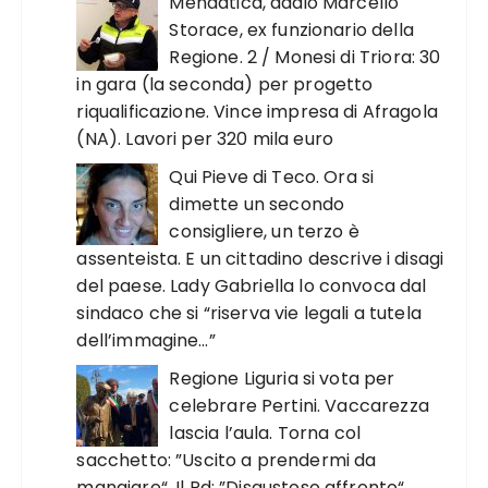
Mendatica, addio Marcello
Storace, ex funzionario della
Regione. 2 / Monesi di Triora: 30
in gara (la seconda) per progetto
riqualificazione. Vince impresa di Afragola
(NA). Lavori per 320 mila euro
Qui Pieve di Teco. Ora si
dimette un secondo
consigliere, un terzo è
assenteista. E un cittadino descrive i disagi
del paese. Lady Gabriella lo convoca dal
sindaco che si “riserva vie legali a tutela
dell’immagine…”
Regione Liguria si vota per
celebrare Pertini. Vaccarezza
lascia l’aula. Torna col
sacchetto: ”Uscito a prendermi da
mangiare“. Il Pd: ”Disgustoso affronto“