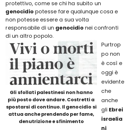
protettivo, come se chi ha subito un
genocidio
potesse fare qualunque cosa e
non potesse essere a sua volta
responsabile di un
genocidio
nei confronti
di un altro popolo.
Purtrop
po non
è così e
oggi è
evidente
che
Gli sfollati palestinesi non hanno
più posto dove andare. Costretti a
anche
spostarsi di continuo. Il genocidio si
gli
Ebrei
attua anche prendendo per fame,
israelia
denutrizione e sfinimento
ni