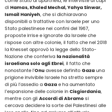
come Stato di
apartheid
, le interviste ai capi
di
Hamas, Khaled Mechal, Yahya Sinwar,
Ismail Haniyeh
, che si dichiaravano
disponibili a trattative con Israele per uno
Stato palestinese nei confini del 1967,
proposte irrise e ignorate da Israele che
rispose con altre colonie, il fatto che nel 2018
la Knesset approvò la legge dello Stato-
Nazione che conferiva
la nazionalità
israeliana solo agli Ebrei
, il fatto che
nonostante l’
Onu
avesse definito
Gaza
una
prigione invivibile Israele ha stretto sempre
di più l’assedio a
Gaza
e ha aumentato
l’espansione delle colonie in
Cisgiordania
,
mentre con gli
Accordi di Abramo
si
cercava decidere la sorte dei Palestinesi alle