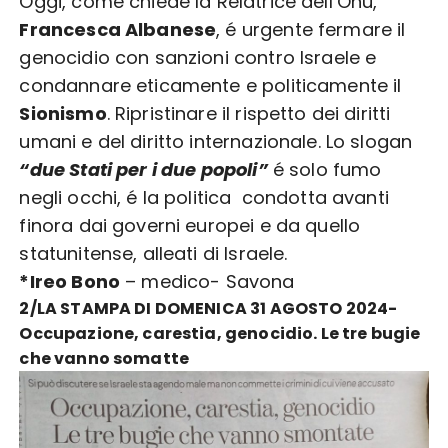
Oggi, come chiede la Relatrice dell’Onu,
Francesca Albanese
, é urgente fermare il
genocidio con sanzioni contro Israele e
condannare eticamente e politicamente il
Sionismo
. Ripristinare il rispetto dei diritti
umani e del diritto internazionale. Lo slogan
“due Stati per i due popoli”
é solo fumo
negli occhi, é la politica condotta avanti
finora dai governi europei e da quello
statunitense, alleati di Israele.
*Ireo Bono
– medico- Savona
2/LA STAMPA DI DOMENICA 31 AGOSTO 2024-
Occupazione, carestia, genocidio. Le tre bugie
che vanno somatte