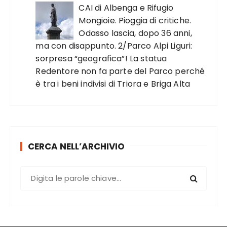
CAI di Albenga e Rifugio
Mongioie. Pioggia di critiche.
Odasso lascia, dopo 36 anni,
ma con disappunto. 2/Parco Alpi Liguri:
sorpresa “geografica”! La statua
Redentore non fa parte del Parco perché
è tra i beni indivisi di Triora e Briga Alta
CERCA NELL’ARCHIVIO
C
e
r
c
a