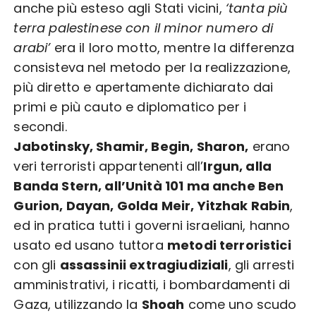
anche più esteso agli Stati vicini,
‘tanta più
terra palestinese con il minor numero di
arabi’
era il loro motto, mentre la differenza
consisteva nel metodo per la realizzazione,
più diretto e apertamente dichiarato dai
primi e più cauto e diplomatico per i
secondi.
Jabotinsky, Shamir, Begin, Sharon,
erano
veri terroristi appartenenti all’
Irgun, alla
Banda Stern, all’Unità 101 ma anche Ben
Gurion, Dayan, Golda Meir, Yitzhak Rabin
,
ed in pratica tutti i governi israeliani, hanno
usato ed usano tuttora
metodi terroristici
con gli
assassinii extragiudiziali
, gli arresti
amministrativi, i ricatti, i bombardamenti di
Gaza, utilizzando la
Shoah
come uno scudo