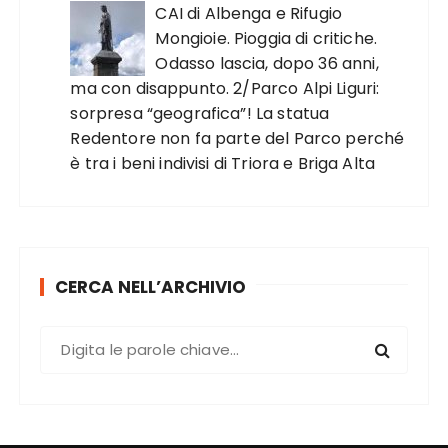
CAI di Albenga e Rifugio
Mongioie. Pioggia di critiche.
Odasso lascia, dopo 36 anni,
ma con disappunto. 2/Parco Alpi Liguri:
sorpresa “geografica”! La statua
Redentore non fa parte del Parco perché
è tra i beni indivisi di Triora e Briga Alta
CERCA NELL’ARCHIVIO
C
e
r
c
a