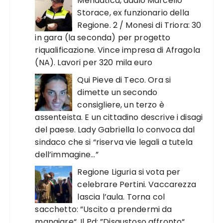
Mendatica, addio Marcello
Storace, ex funzionario della
Regione. 2 / Monesi di Triora: 30
in gara (la seconda) per progetto
riqualificazione. Vince impresa di Afragola
(NA). Lavori per 320 mila euro
Qui Pieve di Teco. Ora si
dimette un secondo
consigliere, un terzo è
assenteista. E un cittadino descrive i disagi
del paese. Lady Gabriella lo convoca dal
sindaco che si “riserva vie legali a tutela
dell’immagine…”
Regione Liguria si vota per
celebrare Pertini. Vaccarezza
lascia l’aula. Torna col
sacchetto: ”Uscito a prendermi da
mangiare“. Il Pd: ”Disgustoso affronto“