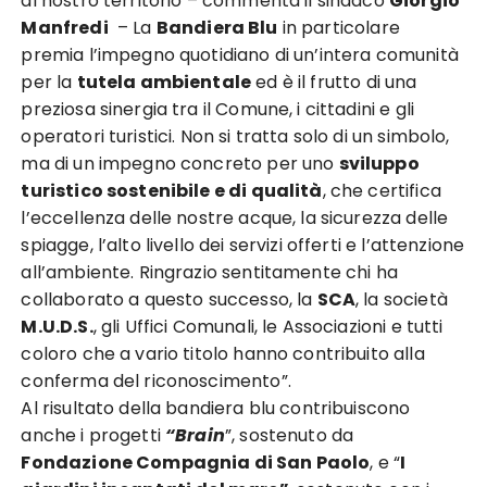
al nostro territorio – commenta il sindaco
Giorgio
Manfredi
– La
Bandiera Blu
in particolare
premia l’impegno quotidiano di un’intera comunità
per la
tutela ambientale
ed è il frutto di una
preziosa sinergia tra il Comune, i cittadini e gli
operatori turistici. Non si tratta solo di un simbolo,
ma di un impegno concreto per uno
sviluppo
turistico sostenibile e di qualità
, che certifica
l’eccellenza delle nostre acque, la sicurezza delle
spiagge, l’alto livello dei servizi offerti e l’attenzione
all’ambiente. Ringrazio sentitamente chi ha
collaborato a questo successo, la
SCA
, la società
M.U.D.S.
, gli Uffici Comunali, le Associazioni e tutti
coloro che a vario titolo hanno contribuito alla
conferma del riconoscimento”.
Al risultato della bandiera blu contribuiscono
anche i progetti
“Brain
”, sostenuto da
Fondazione Compagnia di San Paolo
, e “
I