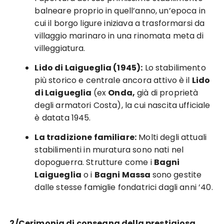
balneare proprio in quell’anno, un’epoca in
cui il borgo ligure iniziava a trasformarsi da
villaggio marinaro in una rinomata meta di
villeggiatura.
Lido di Laigueglia (1945):
Lo stabilimento
più storico e centrale ancora attivo è il
Lido
di Laigueglia
(ex
Onda,
già di proprietà
degli armatori Costa), la cui nascita ufficiale
è datata 1945.
La tradizione familiare:
Molti degli attuali
stabilimenti in muratura sono nati nel
dopoguerra. Strutture come i
Bagni
Laigueglia
o i
Bagni Massa
sono gestite
dalle stesse famiglie fondatrici dagli anni ’40.
2/Cerimonia di consegna della prestigiosa