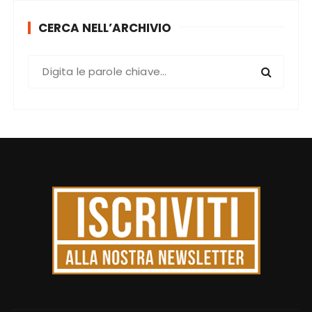
CERCA NELL’ARCHIVIO
C
e
r
c
a
: