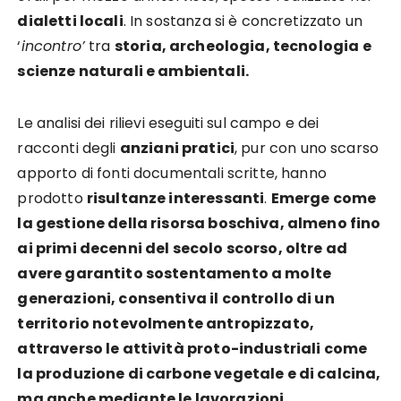
dialetti locali
. In sostanza si è concretizzato un
‘
incontro’
tra
storia, archeologia, tecnologia e
scienze naturali e ambientali.
Le analisi dei rilievi eseguiti sul campo e dei
racconti degli
anziani pratici
, pur con uno scarso
apporto di fonti documentali scritte, hanno
prodotto
risultanze interessanti
.
Emerge come
la gestione della risorsa boschiva, almeno fino
ai primi decenni del secolo scorso, oltre ad
avere garantito sostentamento a molte
generazioni, consentiva il controllo di un
territorio notevolmente antropizzato,
attraverso le attività proto-industriali come
la produzione di carbone vegetale e di calcina,
ma anche mediante le lavorazioni