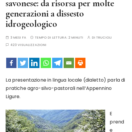
savonese: da risorsa per molte
generazioni a dissesto
idrogeologico
3 MESI FA
TEMPO DI LETTURA:
2 MINUTI
DI
TRUCIOLI
423 VISUALIZZAZIONI
La presentazione in lingua locale (dialetto) parla di
pratiche agro-silvo-pastorali nell’Appennino
Ligure.
E
prend
e