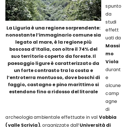
spunto
da
studi
La Liguria è una regione sorprendente:
effett
nonostante l’immaginario comune sia
uati da
legato al mare, è la regione più
Massi
boscosa d’Italia, con oltre il 74% del
mo
suo territorio coperto da foreste. Il
Viola
paesaggio ligure è caratterizzato da
durant
un forte contrasto tra la costa e
l’entroterra montuoso, dove boschi di
e
faggio, castagno e pino marittimo si
alcune
estendono fino a ridosso del litorale
camp
agne
di
archeologia ambientale effettuate in val
Vobbia
(valle Scrivia)
, organizzate dall’
Università di