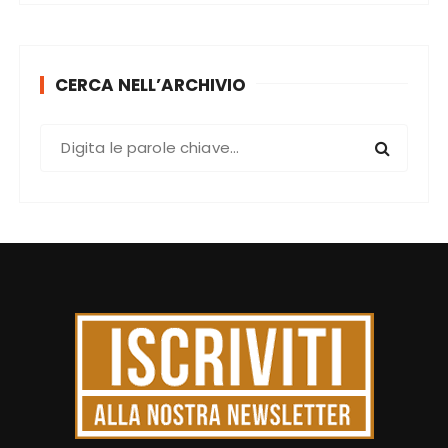
CERCA NELL’ARCHIVIO
C
e
r
c
a
: