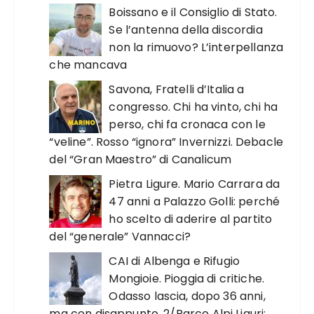
Boissano e il Consiglio di Stato.
Se l’antenna della discordia
non la rimuovo? L’interpellanza
che mancava
Savona, Fratelli d’Italia a
congresso. Chi ha vinto, chi ha
perso, chi fa cronaca con le
“veline”. Rosso “ignora” Invernizzi. Debacle
del “Gran Maestro” di Canalicum
Pietra Ligure. Mario Carrara da
47 anni a Palazzo Golli: perché
ho scelto di aderire al partito
del “generale” Vannacci?
CAI di Albenga e Rifugio
Mongioie. Pioggia di critiche.
Odasso lascia, dopo 36 anni,
ma con disappunto. 2/Parco Alpi Liguri: