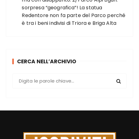
sorpresa “geografica”! La statua
Redentore non fa parte del Parco perché
è tra i beni indivisi di Triora e Briga Alta
CERCA NELL’ARCHIVIO
C
e
r
c
a
: