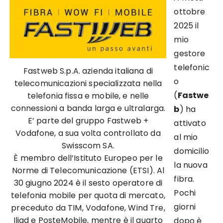
ottobre
2025 il
mio
gestore
telefonic
Fastweb S.p.A. azienda italiana di
o
telecomunicazioni specializzata nella
(
Fastwe
telefonia fissa e mobile, e nelle
connessioni a banda larga e ultralarga.
b
) ha
E’ parte del gruppo Fastweb +
attivato
Vodafone, a sua volta controllato da
al mio
Swisscom SA.
domicilio
È membro dell’Istituto Europeo per le
la nuova
Norme di Telecomunicazione (ETSI). Al
fibra.
30 giugno 2024 è il sesto operatore di
Pochi
telefonia mobile per quota di mercato,
giorni
preceduto da TIM, Vodafone, Wind Tre,
Iliad e PosteMobile, mentre è il quarto
dopo è