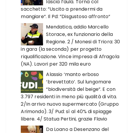
lascia l’aula. Torna col
sacchetto: ”Uscito a prendermi da
mangiare“. Il Pd: ”Disgustoso affronto“
Mendatica, addio Marcello
Storace, ex funzionario della
Regione. 2 / Monesi di Triora: 30
in gara (la seconda) per progetto
riqualificazione. Vince impresa di Afragola
(NA). Lavori per 320 mila euro
Alassio ‘manto erboso
‘brevettato’. Sul lungomare
“biodiversità del beige”. E con
3.797 residenti in meno più qualità di vita.
2/In arrivo nuovo supermercato (Gruppo
Arimondo). 3/ Pud: sì al 40% di spiagge
libere. 4/ Statua Pertini, grazie Flavio
Da Loano a Desenzano del