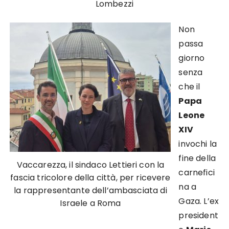
Lombezzi
Non
passa
giorno
senza
che il
Papa
Leone
XIV
invochi la
fine della
Vaccarezza, il sindaco Lettieri con la
carnefici
fascia tricolore della città, per ricevere
na a
la rappresentante dell’ambasciata di
Gaza. L’ex
Israele a Roma
president