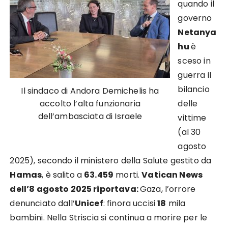
quando il
governo
Netanya
hu
è
sceso in
guerra il
bilancio
Il sindaco di Andora Demichelis ha
accolto l’alta funzionaria
delle
dell’ambasciata di Israele
vittime
(al 30
agosto
2025), secondo il ministero della Salute gestito da
Hamas
, è salito a
63.459
morti.
Vatican News
dell’8 agosto 2025 riportava:
Gaza, l’orrore
denunciato dall’
Unicef
: finora uccisi
18
mila
bambini. Nella Striscia si continua a morire per le