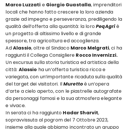
Marco Luzzati
e
Giorgio Guastalla
, imprenditori
locali che hanno fatto crescere la loro azienda
grazie ad impegno e perseveranza, prediligendo la
qualità dell’offerta alla quantità: la loro
PeqAgri
è
un progetto di altissimo livello e di grande
spessore, tra agricoltura ed accoglienza.
Ad
Alassio
, oltre al Sindaco
Marco Melgrati
, ci ha
raggiunti il Collega Consigliere
Rocco Invernizzi.
Un excursus sulla storia turistica ed artistica della
città:
Alassio
ha un’offerta turistica ricca e
variegata, con un’importante ricaduta sulla qualità
del target dei visitatori. Il
Muretto
è un’opera
d’arte a cielo aperto, con le piastrelle autografate
da personaggi famosi e la sua atmosfera elegante
e vivace.
In serata ci ha raggiunto
Hadar Sharvit
,
sopravvissuta al pogrom del 7 Ottobre 2023,
insieme alla quale abbiamo incontrato un gruppo