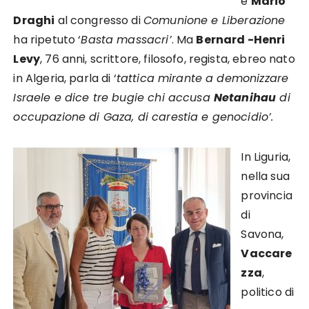
e
Mario
Draghi
al congresso di
Comunione e Liberazione
ha ripetuto ‘
Basta massacri’
. Ma
Bernard -Henri
Levy
, 76 anni, scrittore, filosofo, regista, ebreo nato
in Algeria, parla di ‘
tattica mirante a demonizzare
Israele e dice tre bugie chi accusa
Netanihau
di
occupazione di Gaza, di carestia e genocidio’.
In Liguria,
nella sua
provincia
di
Savona,
Vaccare
zza
,
politico di