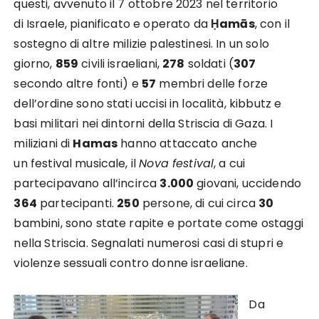
questi, avvenuto il 7 ottobre 2023 nel territorio
di Israele, pianificato e operato da
Ḥamās
, con il
sostegno di altre milizie palestinesi. In un solo
giorno,
859
civili israeliani,
278
soldati (
307
secondo altre fonti) e
57
membri delle forze
dell’ordine sono stati uccisi in località, kibbutz e
basi militari nei dintorni della Striscia di Gaza. I
miliziani di
Hamas
hanno attaccato anche
un festival musicale, il
Nova festival
, a cui
partecipavano all’incirca
3.000
giovani, uccidendo
364
partecipanti.
250
persone, di cui circa
30
bambini, sono state rapite e portate come ostaggi
nella Striscia. Segnalati numerosi casi di stupri e
violenze sessuali contro donne israeliane.
Da