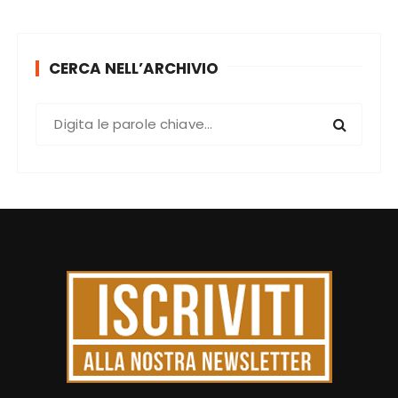
CERCA NELL’ARCHIVIO
C
e
r
c
a
: