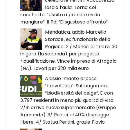
celebrare Pertini. Vaccarezza
lascia l’aula. Torna col
sacchetto: ”Uscito a prendermi da
mangiare“. Il Pd: ”Disgustoso affronto“
Mendatica, addio Marcello
Storace, ex funzionario della
Regione. 2 / Monesi di Triora: 30
in gara (la seconda) per progetto
riqualificazione. Vince impresa di Afragola
(NA). Lavori per 320 mila euro
Alassio ‘manto erboso
‘brevettato’. Sul lungomare
“biodiversità del beige”. E con
3.797 residenti in meno più qualità di vita.
2/In arrivo nuovo supermercato (Gruppo
Arimondo). 3/ Pud: sì al 40% di spiagge
libere. 4/ Statua Pertini, grazie Flavio