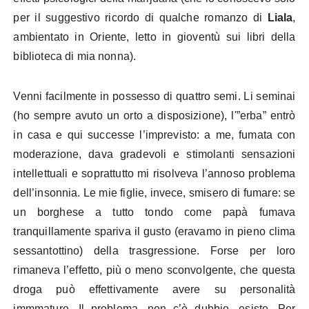
per il suggestivo ricordo di qualche romanzo di
Liala
,
ambientato in Oriente, letto in gioventù sui libri della
biblioteca di mia nonna).
Venni facilmente in possesso di quattro semi. Li seminai
(ho sempre avuto un orto a disposizione), l'”erba” entrò
in casa e qui successe l’imprevisto: a me, fumata con
moderazione, dava gradevoli e stimolanti sensazioni
intellettuali e soprattutto mi risolveva l’annoso problema
dell’insonnia. Le mie figlie, invece, smisero di fumare: se
un borghese a tutto tondo come papà fumava
tranquillamente spariva il gusto (eravamo in pieno clima
sessantottino) della trasgressione. Forse per loro
rimaneva l’effetto, più o meno sconvolgente, che questa
droga può effettivamente avere su personalità
immmature. Il problema, non c’è dubbio, esiste. Per