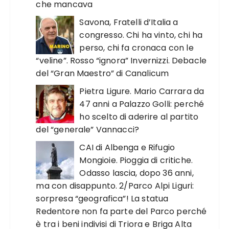
che mancava
Savona, Fratelli d’Italia a
congresso. Chi ha vinto, chi ha
perso, chi fa cronaca con le
“veline”. Rosso “ignora” Invernizzi. Debacle
del “Gran Maestro” di Canalicum
Pietra Ligure. Mario Carrara da
47 anni a Palazzo Golli: perché
ho scelto di aderire al partito
del “generale” Vannacci?
CAI di Albenga e Rifugio
Mongioie. Pioggia di critiche.
Odasso lascia, dopo 36 anni,
ma con disappunto. 2/Parco Alpi Liguri:
sorpresa “geografica”! La statua
Redentore non fa parte del Parco perché
è tra i beni indivisi di Triora e Briga Alta