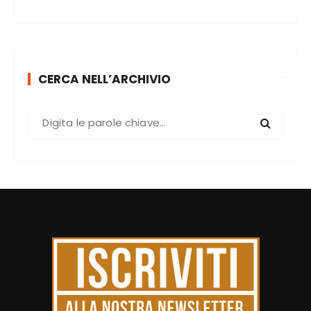
CERCA NELL’ARCHIVIO
C
e
r
c
a
: