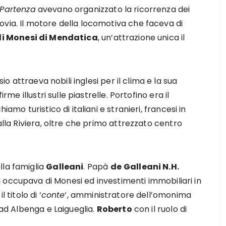
Partenza
avevano organizzato la ricorrenza dei
ovia. Il motore della locomotiva che faceva di
di Monesi di Mendatica
, un’attrazione unica il
ssio attraeva nobili inglesi per il clima e la sua
rme illustri sulle piastrelle. Portofino era il
iamo turistico di italiani e stranieri, francesi in
alla Riviera, oltre che primo attrezzato centro
lla famiglia
Galleani
. Papà
de
Galleani N.H.
i occupava di Monesi ed investimenti immobiliari in
 titolo di ‘
conte
‘, amministratore dell’omonima
 ad Albenga e Laigueglia.
Roberto
con il ruolo di