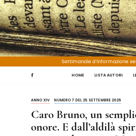
S
a
l
t
a
a
l
Liguria e Basso Piemonte
Trucioli
c
Settimanale d’informazione sen
o
n
HOME
LISTA AUTORI
L
t
e
n
ANNO XIV
NUMERO 7 DEL 25 SETTEMBRE 2025
u
t
Caro Bruno, un sempli
o
onore. E dall’aldilà sp