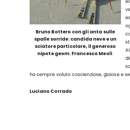
e
ve
e
og
Bruno Bottero con gli anta sulle
c
spalle sorride: candida neve e un
st
sciatore particolare, il generoso
A
nipote geom. Francesco Meoli
d
s
ha sempre voluto coscienziose, gioiose e s
Luciano Corrado