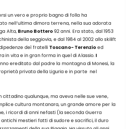
orsi un vero e proprio bagno di folla ha
 nell’ultima dimora terrena, nella sua adorata
iga Alta,
Bruno Bottero
92 anni. Era stato, dal 1953
hinista della seggiovia, e dal 1984 al 2002 allo skilift
e dipedenze deì fratelli
Toscano- Terenzio
ed
 in vita e in gran forma in quel di Alassio.
I
no ereditato dal padre la montagna di Monesi, la
oprietà privata della Liguria e in parte nel
 cittadino qualunque, ma aveva nelle sue vene,
mplice cultura montanara, un grande amore per la
ne, i ricordi di anni nefasti (la seconda Guerra
antichi mestieri fatti di sudore e sacrifici, il duro
rrazzamenti della sua Piaggia. Ha vissuto gli anni