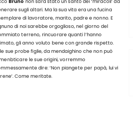
cco
Bruno
non sarà stato un santo dei ‘miracoli’ da
nerare sugli altari. Ma la sua vita era una fucina
semplare di lavoratore, marito, padre e nonno. E
nuno di noi sarebbe orgoglioso, nel giorno del
ommiato terreno, rincuorare quanti l’hanno
imato, gli anno voluto bene con grande rispetto.
lle sue probe figlie, da mendaighino che non può
imenbticare le sue origini, vorremmo
ommessamente dire: ‘Non piangete per papà, lui vi
erene’. Come meritate.