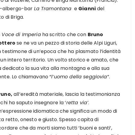
o di Viozene, Carnino e Briga Marittima (Francia).
e-albergo-bar
La Tramontana
e
Gianni
del
o di Briga.
a
Voce di Imperia
ha scritto che con
Bruno
ottero
se ne va un pezzo di storia delle Alpi Liguri,
n testimone di un’epoca che ha plasmato l’identità
 un intero territorio. Un volto storico e amato, che
 dedicato la sua vita alla montagna e alla sua
ente. Lo chiamavano “
l’uomo della seggiovia
”.
runo,
all’eredità materiale, lascia la testimonianza
 chi ha saputo insegnare la ‘
retta via’
.
n’espressione idiomatica che significa un modo di
ta retto, onesto e giusto. Spesso capita di
cordare che da morti siamo tutti ‘buoni e santi’,