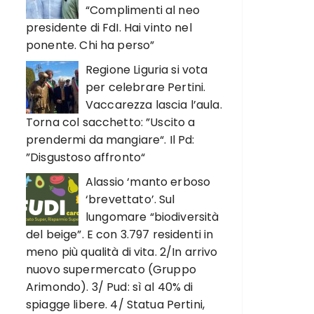
“Complimenti al neo
presidente di FdI. Hai vinto nel
ponente. Chi ha perso”
Regione Liguria si vota
per celebrare Pertini.
Vaccarezza lascia l’aula.
Torna col sacchetto: ”Uscito a
prendermi da mangiare“. Il Pd:
”Disgustoso affronto“
Alassio ‘manto erboso
‘brevettato’. Sul
lungomare “biodiversità
del beige”. E con 3.797 residenti in
meno più qualità di vita. 2/In arrivo
nuovo supermercato (Gruppo
Arimondo). 3/ Pud: sì al 40% di
spiagge libere. 4/ Statua Pertini,