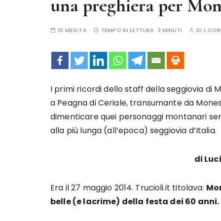
una preghiera per Mon
10 MESI FA
TEMPO DI LETTURA:
3 MINUTI
DI
L.CO
I primi ricordi dello staff della seggiovia d
a Peagna di Ceriale, transumante da Monesi
dimenticare quei personaggi montanari sempl
alla più lunga (all’epoca) seggiovia d’Italia.
di Lu
Era il 27 maggio 2014. Trucioli.it titolava:
Mon
belle (e lacrime) della festa dei 60 anni.