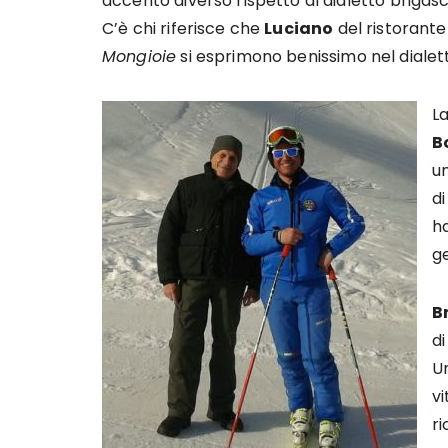
accento diverso rispetto al dialetto brigasc
C’è chi riferisce che
Luciano
del ristorant
Mongioie
si esprimono benissimo nel dialett
L
B
u
di
ha
g
B
di
U
vi
ri