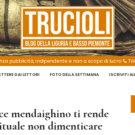
za pubblicità, indipendente e non a scopo di lucro
Tel
ETTERE DAI LETTORI
FOTO DELLA SETTIMANA
ISCRIVITI A
ce mendaighino ti rende
irituale non dimenticare