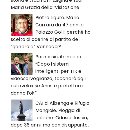
storia e tradizioni. Luigina e suor
Maria Grazia della ‘Visitazione’
Pietra Ligure. Mario
Carrara da 47 anni a
Palazzo Golli: perché ho
scelto di aderire al partito del
“generale” Vannacci?
Pornassio, il sindaco:
“Dopo i sistemi
intelligenti per TIR e
videosorveglianza, toccherà agli
autovelox se Anas e prefettura
danno l’ok”
CAI di Albenga e Rifugio
Mongioie. Pioggia di
critiche. Odasso lascia,
dopo 36 anni, ma con disappunto.