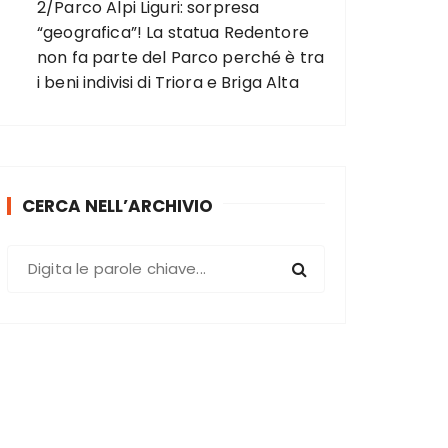
2/Parco Alpi Liguri: sorpresa
“geografica”! La statua Redentore
non fa parte del Parco perché è tra
i beni indivisi di Triora e Briga Alta
CERCA NELL’ARCHIVIO
C
e
r
c
a
: