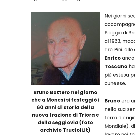
Nei giorni sc
accompagnato
Piaggia di Br
al 1983, macc
Tre Pini. all
Enrico
ancora
Toscano
han
più estesa pr
cuneese.
Bruno Bottero nel giorno
che a Monesi si festeggiò i
Bruno
era un
60 anni di storia della
nella sua se
nuova frazione di Triora e
terra d’origi
della seggiovia (foto
Mondiale), di 
archivio Trucioli.it)
lavoro nei te