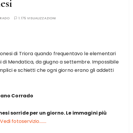
esi
RRADO
1.175 VISUALIZZAZIONI
i Monesi di Triora quando frequentavo le elementari
 di Mendatica, da giugno a settembre. Impossibile
ici e schietti che ogni giorno erano gli addetti
ciano Corrado
esi sorride per un giorno. Le immagini più
Vedi fotoservizio……..