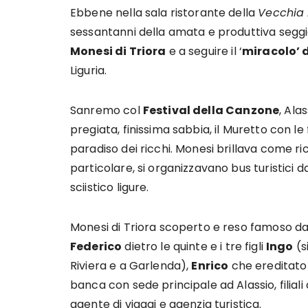
Ebbene nella sala ristorante della
Vecchia 
sessantanni della amata e produttiva seggi
Monesi di Triora
e a seguire il ‘
miracolo’ 
Liguria.
Sanremo col
Festival della Canzone
, Ala
pregiata, finissima sabbia, il Muretto con le fi
paradiso dei ricchi. Monesi brillava come rich
particolare, si organizzavano bus turistici d
sciistico ligure.
Monesi di Triora scoperto e reso famoso da
Federico
dietro le quinte e i tre figli
Ingo
(s
Riviera e a Garlenda),
Enrico
che ereditato il
banca con sede principale ad Alassio, filiali
agente di viaggi e agenzia turistica.